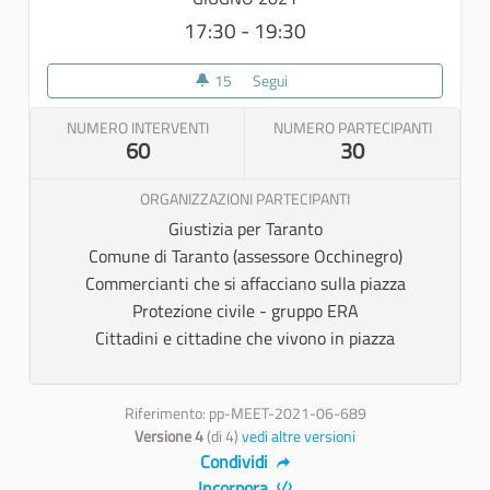
17:30 - 19:30
15
15 sostenitori
Segui
Open forum - Una due giorni di 
NUMERO INTERVENTI
NUMERO PARTECIPANTI
60
30
ORGANIZZAZIONI PARTECIPANTI
Giustizia per Taranto
Comune di Taranto (assessore Occhinegro)
Commercianti che si affacciano sulla piazza
Protezione civile - gruppo ERA
Cittadini e cittadine che vivono in piazza
Riferimento: pp-MEET-2021-06-689
Versione 4
(di 4)
vedi altre versioni
Condividi
Incorpora