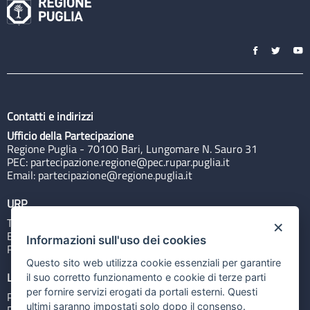
Contatti e indirizzi
Ufficio della Partecipazione
Regione Puglia - 70100 Bari, Lungomare N. Sauro 31
PEC:
partecipazione.regione@pec.rupar.puglia.it
Email:
partecipazione@regione.puglia.it
URP
Tel: 800713939
×
Email:
quiregione@regione.puglia.it
Informazioni sull'uso dei cookies
Rubrica
Questo sito web utilizza cookie essenziali per garantire
Link utili
il suo corretto funzionamento e cookie di terze parti
per fornire servizi erogati da portali esterni. Questi
Portale Istituzionale
ultimi saranno impostati solo dopo il consenso.