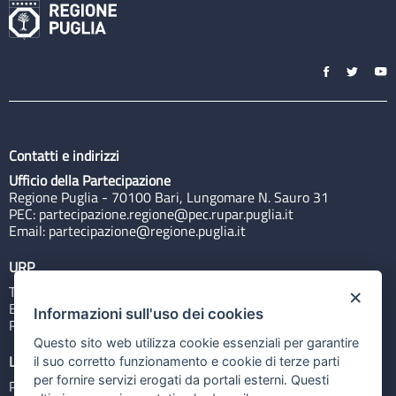
Contatti e indirizzi
Ufficio della Partecipazione
Regione Puglia - 70100 Bari, Lungomare N. Sauro 31
PEC:
partecipazione.regione@pec.rupar.puglia.it
Email:
partecipazione@regione.puglia.it
URP
Tel: 800713939
×
Email:
quiregione@regione.puglia.it
Informazioni sull'uso dei cookies
Rubrica
Questo sito web utilizza cookie essenziali per garantire
Link utili
il suo corretto funzionamento e cookie di terze parti
per fornire servizi erogati da portali esterni. Questi
Portale Istituzionale