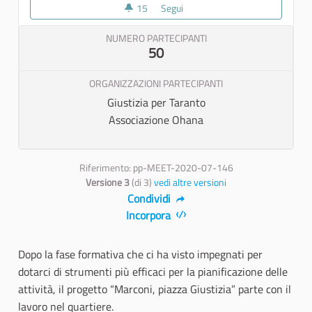
15
15 sostenitori
Segui
Presidio di Piazza Marconi
NUMERO PARTECIPANTI
50
ORGANIZZAZIONI PARTECIPANTI
Giustizia per Taranto
Associazione Ohana
Riferimento: pp-MEET-2020-07-146
Versione 3
(di 3)
vedi altre versioni
Condividi
Incorpora
Dopo la fase formativa che ci ha visto impegnati per
dotarci di strumenti più efficaci per la pianificazione delle
attività, il progetto “Marconi, piazza Giustizia” parte con il
lavoro nel quartiere.