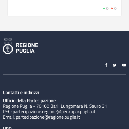
Sono d'accord
0
Non sono 
0
Contatti e indirizzi
Ufficio della Partecipazione
Regione Puglia - 70100 Bari, Lungomare N. Sauro 31
PEC:
partecipazione.regione@pec.rupar.puglia.it
Email:
partecipazione@regione.puglia.it
URP