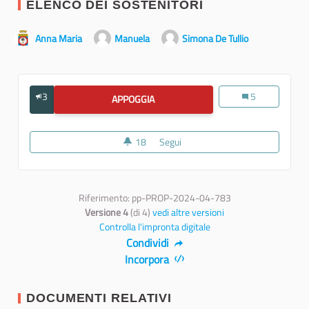
ELENCO DEI SOSTENITORI
Anna Maria
Manuela
Simona De Tullio
3
Consultazione pub
5
APPOGGIA
CONSULTAZIONE PUBBLICA PER LA R
18
18 sostenitori
Segui
Consultazione pubblica per la ra
Riferimento: pp-PROP-2024-04-783
Versione 4
(di 4)
vedi altre versioni
Controlla l'impronta digitale
Condividi
Incorpora
DOCUMENTI RELATIVI