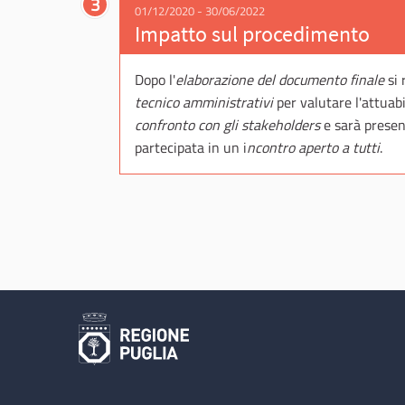
3
01/12/2020 - 30/06/2022
Impatto sul procedimento
Dopo l'
elaborazione del documento finale
si 
tecnico amministrativi
per valutare l'attuabil
confronto con gli stakeholders
e sarà presen
partecipata in un i
ncontro aperto a tutti
.