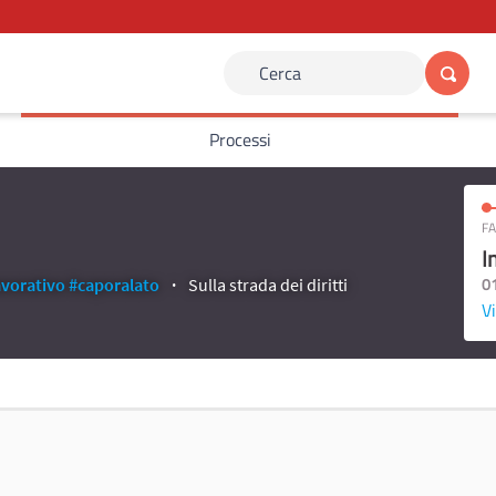
Cerca
Processi
FA
I
0
vorativo
#caporalato
Sulla strada dei diritti
Vi