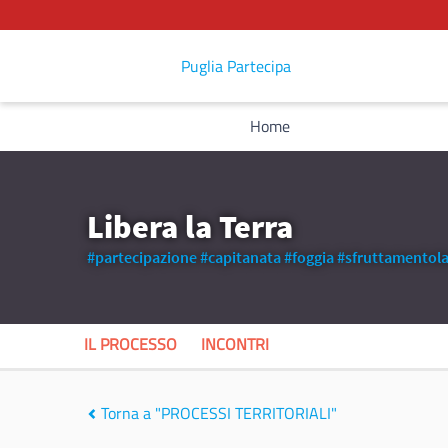
Puglia Partecipa
Home
Libera la Terra
#partecipazione
#capitanata
#foggia
#sfruttamentola
IL PROCESSO
INCONTRI
Torna a "PROCESSI TERRITORIALI"