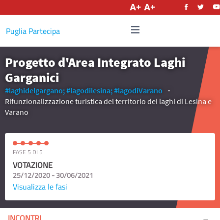
Italiano
Puglia Partecipa
Progetto d'Area Integrato Laghi
Garganici
#laghidelgargano;
#lagodilesina;
#lagodiVarano
Rifunzionalizzazione turistica del territorio dei laghi di Lesina e
Varano
FASE 5 DI 5
VOTAZIONE
25/12/2020 - 30/06/2021
Visualizza le fasi
INCONTRI