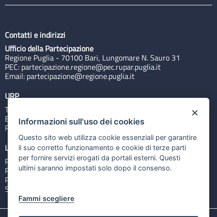
Contatti e indirizzi
Ufficio della Partecipazione
Regione Puglia - 70100 Bari, Lungomare N. Sauro 31
PEC:
partecipazione.regione@pec.rupar.puglia.it
Email:
partecipazione@regione.puglia.it
URP
Tel: 800713939
×
Email:
quiregione@regione.puglia.it
Informazioni sull'uso dei cookies
Rubrica
Questo sito web utilizza cookie essenziali per garantire
Link utili
il suo corretto funzionamento e cookie di terze parti
per fornire servizi erogati da portali esterni. Questi
Portale Istituzionale
ultimi saranno impostati solo dopo il consenso.
PO FESR Puglia 2014-2020
PSR Puglia 2014-2020
Sistema Puglia
Fammi scegliere