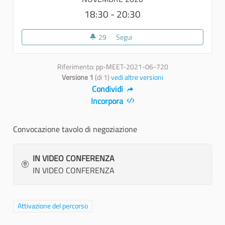
18:30 - 20:30
29
29 sostenitori
Segui
Convocazione tavolo di negozia
Riferimento: pp-MEET-2021-06-720
Versione 1
(di 1)
vedi altre versioni
Condividi
Incorpora
Convocazione tavolo di negoziazione
IN VIDEO CONFERENZA
IN VIDEO CONFERENZA
Filtra i risultati per categoria: Attivazione del percorso
Attivazione del percorso