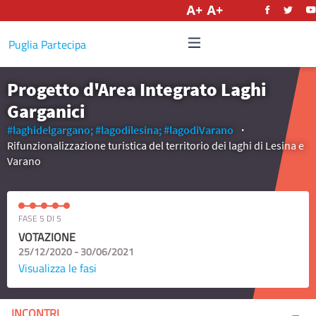
Italiano
Puglia Partecipa
Progetto d'Area Integrato Laghi
Garganici
#laghidelgargano;
#lagodilesina;
#lagodiVarano
Rifunzionalizzazione turistica del territorio dei laghi di Lesina e
Varano
FASE 5 DI 5
VOTAZIONE
25/12/2020 - 30/06/2021
Visualizza le fasi
INCONTRI