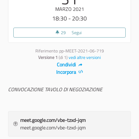
MARZO 2021
18:30 - 20:30
29
29 sostenitori
Segui
“ Processo partecipativo Progr
Riferimento: pp-MEET-2021-06-719
Versione 1
(di 1)
vedi altre versioni
Condividi
Incorpora
CONVOCAZIONE TAVOLO DI NEGOZIAZIONE
meet.google.com/vbe-tzxd-jqm
meet.google.com/vbe-tzxd-jqm