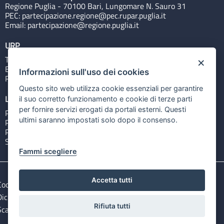
Regione Puglia - 70100 Bari, Lungomare N. Sauro 31
PEC:
partecipazione.regione@pec.rupar.puglia.it
Email:
partecipazione@regione.puglia.it
URP
Tel: 800713939
×
Email:
quiregione@regione.puglia.it
Informazioni sull'uso dei cookies
Rubrica
Questo sito web utilizza cookie essenziali per garantire
Link utili
il suo corretto funzionamento e cookie di terze parti
per fornire servizi erogati da portali esterni. Questi
Portale Istituzionale
ultimi saranno impostati solo dopo il consenso.
PO FESR Puglia 2014-2020
PSR Puglia 2014-2020
Sistema Puglia
Fammi scegliere
Accetta tutti
Cookie e privacy
Note legali
Dichiarazione di accessibilità
Gestisci i cookies
Rifiuta tutti
Scarica i file Open Data