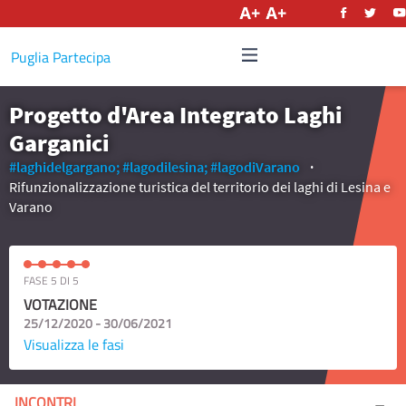
Italiano
Puglia Partecipa
Progetto d'Area Integrato Laghi
Garganici
#laghidelgargano;
#lagodilesina;
#lagodiVarano
Rifunzionalizzazione turistica del territorio dei laghi di Lesina e
Varano
FASE 5 DI 5
VOTAZIONE
25/12/2020 - 30/06/2021
Visualizza le fasi
INCONTRI