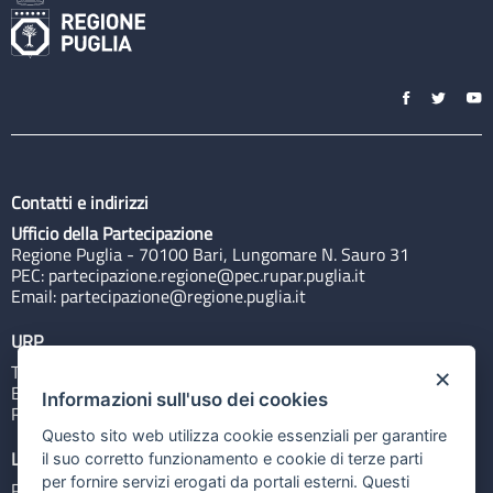
Contatti e indirizzi
Ufficio della Partecipazione
Regione Puglia - 70100 Bari, Lungomare N. Sauro 31
PEC:
partecipazione.regione@pec.rupar.puglia.it
Email:
partecipazione@regione.puglia.it
URP
Tel: 800713939
×
Email:
quiregione@regione.puglia.it
Informazioni sull'uso dei cookies
Rubrica
Questo sito web utilizza cookie essenziali per garantire
Link utili
il suo corretto funzionamento e cookie di terze parti
per fornire servizi erogati da portali esterni. Questi
Portale Istituzionale