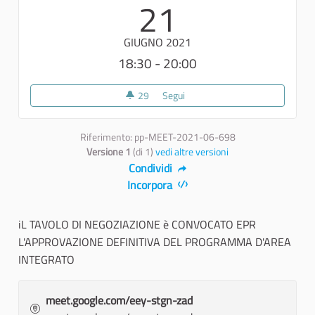
21
GIUGNO 2021
18:30 - 20:00
29
29 sostenitori
Segui
TAVOLO DI NEGOZIAZIONE AP
Riferimento: pp-MEET-2021-06-698
Versione 1
(di 1)
vedi altre versioni
Condividi
Incorpora
iL TAVOLO DI NEGOZIAZIONE è CONVOCATO EPR
L'APPROVAZIONE DEFINITIVA DEL PROGRAMMA D'AREA
INTEGRATO
meet.google.com/eey-stgn-zad