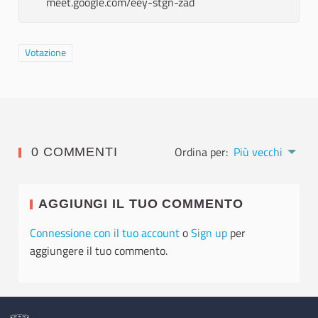
meet.google.com/eey-stgn-zad
Filtra i risultati per categoria: Votazione
Votazione
Ordina per:
Più vecchi
0 COMMENTI
AGGIUNGI IL TUO COMMENTO
Connessione con il tuo account
o
Sign up
per
aggiungere il tuo commento.