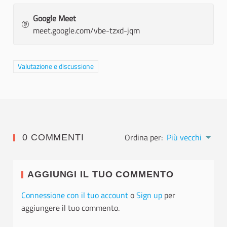
Google Meet
meet.google.com/vbe-tzxd-jqm
Filtra i risultati per categoria: Valutazione e discussione
Valutazione e discussione
Ordina per:
Più vecchi
0 COMMENTI
AGGIUNGI IL TUO COMMENTO
Connessione con il tuo account
o
Sign up
per
aggiungere il tuo commento.