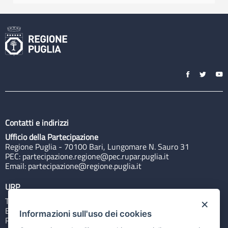
Contatti e indirizzi
Ufficio della Partecipazione
Regione Puglia - 70100 Bari, Lungomare N. Sauro 31
PEC:
partecipazione.regione@pec.rupar.puglia.it
Email:
partecipazione@regione.puglia.it
URP
Tel: 800713939
×
Email:
quiregione@regione.puglia.it
Informazioni sull'uso dei cookies
Rubrica