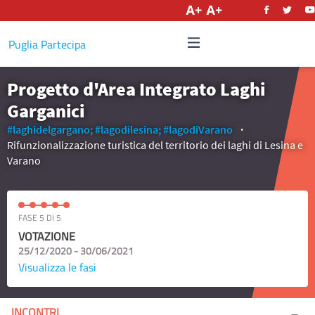
Italiano
Puglia Partecipa
Progetto d'Area Integrato Laghi
Garganici
#laghidelgargano;
#lagodilesina;
#lagodiVarano
Rifunzionalizzazione turistica del territorio dei laghi di Lesina e
Varano
FASE 5 DI 5
VOTAZIONE
25/12/2020 - 30/06/2021
Visualizza le fasi
INCONTRI