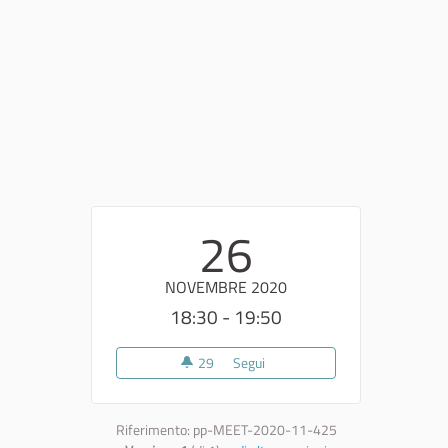
26
NOVEMBRE 2020
18:30 - 19:50
29
29 sostenitori
Segui
Convocazione tavolo di negozia
Riferimento: pp-MEET-2020-11-425