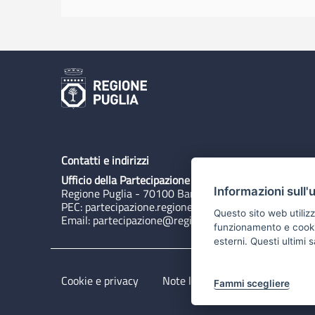
Contatti e indirizzi
Ufficio della Partecipazione
Informazioni sull'
Regione Puglia - 70100 Bari, Lungomare N. Sauro 3
PEC:
partecipazione.regione@pec.rupar.puglia.it
Questo sito web utilizz
Email:
partecipazione@regione.puglia.it
funzionamento e cookie 
esterni. Questi ultimi
Cookie e privacy
Note legali
Dichiarazione di 
Fammi scegliere