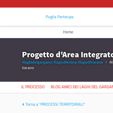
Puglia Partecipa
Home
Progetto d'Area Integrat
#laghidelgargano;
#lagodilesina;
#lagodiVarano
Ri
Varano
IL PROCESSO
BLOG AMICI DEI LAGHI DEL GARG
Torna a "PROCESSI TERRITORIALI"