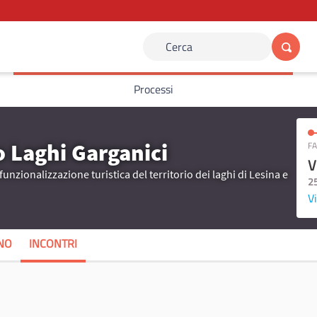
Cerca
Processi
o Laghi Garganici
FA
V
funzionalizzazione turistica del territorio dei laghi di Lesina e
2
Vi
ANO
INCONTRI