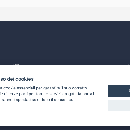
URP
L
Tel: 800713939
P
uso dei cookies
1
Email:
quiregione@regione.puglia.it
P
Rubrica
P
a cookie essenziali per garantire il suo corretto
S
A
di terze parti per fornire servizi erogati da portali
 saranno impostati solo dopo il consenso.
accessibilità
Gestisci i cookies
Scarica i file Open Data