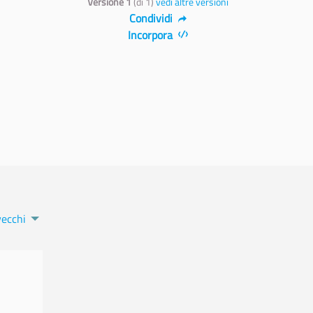
Versione 1
(di 1)
vedi altre versioni
Condividi
Incorpora
vecchi