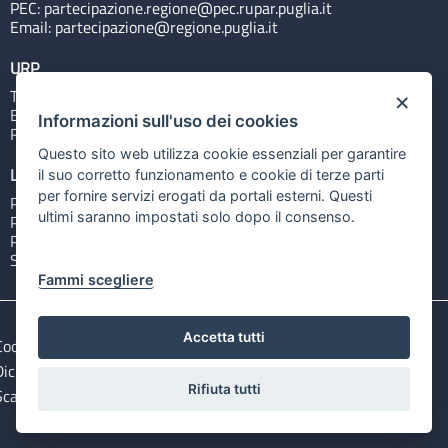
PEC:
partecipazione.regione@pec.rupar.puglia.it
Email:
partecipazione@regione.puglia.it
URP
Tel: 800713939
×
Email:
quiregione@regione.puglia.it
Informazioni sull'uso dei cookies
Rubrica
Questo sito web utilizza cookie essenziali per garantire
Link utili
il suo corretto funzionamento e cookie di terze parti
per fornire servizi erogati da portali esterni. Questi
Portale Istituzionale
ultimi saranno impostati solo dopo il consenso.
PO FESR Puglia 2014-2020
PSR Puglia 2014-2020
Sistema Puglia
Fammi scegliere
Accetta tutti
Cookie e privacy
Note legali
Dichiarazione di accessibilità
Gestisci i cookies
Rifiuta tutti
Scarica i file Open Data