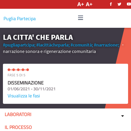
Italiano
Puglia Partecipa
LA CITTA' CHE PARLA
#pugliapartcipa;
#lacittàcheparla;
#comunità;
#narrazione;
narrazione sonora e rigenerazione comunitaria
FASE 5 DI 5
DISSEMINAZIONE
01/06/2021 - 30/11/2021
Visualizza le fasi
LABORATORI
IL PROCESSO