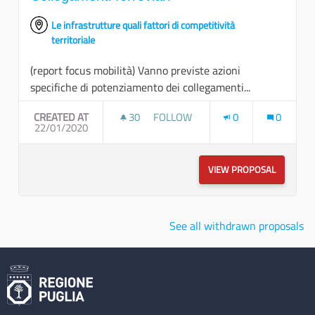
Le infrastrutture quali fattori di competitività
territoriale
(report focus mobilità) Vanno previste azioni
specifiche di potenziamento dei collegamenti...
CREATED AT
30
30 FOLLOWERS
FOLLOW
0
0
22/01/2020
COLLEGAMENTI FERROVIARI
VIEW PROPOSAL
COLLEGAM
See all withdrawn proposals