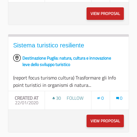
VIEW PROPOSAL
COMPETEN
Sistema turistico resiliente
Destinazione Puglia: natura, cultura e innovazione
leve dello sviluppo turistico
(report focus turismo cultura) Trasformare gli Info
point turistici in organismi di natura...
CREATED AT
30
30 FOLLOWERS
FOLLOW
0
0
22/01/2020
SISTEMA TURISTICO RESILIENTE
VIEW PROPOSAL
SISTEMA 