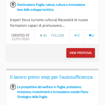
Destinazione Puglia: natura, cultura e innovazione
leve dello sviluppo turistico
(report focus turismo cultura) Necessità di nuove
formazioni capaci di promuovere,...
CREATED AT
30
30 FOLLOWERS
FOLLOW
0
0
22/01/2020
NUOVE PROSPETTIVE: DESTINAT
VIEW PROPOSAL
NUOVE P
Il lavoro primo step per l’autosufficienza
Le prospettive del welfare in Puglia: protezione,
inclusione, investimenti e innovazione sociale Piano
Strategico della Puglia