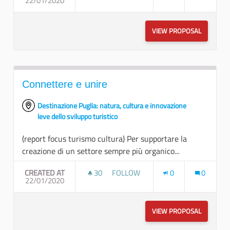
22/01/2020
CONNESSIONI INFRASTRUTTURALI E
VIEW PROPOSAL
CONNESSI
Connettere e unire
Destinazione Puglia: natura, cultura e innovazione
leve dello sviluppo turistico
(report focus turismo cultura) Per supportare la
creazione di un settore sempre più organico...
CREATED AT
30
30 FOLLOWERS
FOLLOW
0
0
22/01/2020
CONNETTERE E UNIRE
VIEW PROPOSAL
CONNETTE