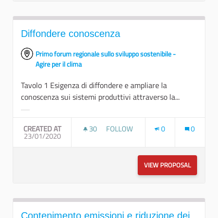
Diffondere conoscenza
Primo forum regionale sullo sviluppo sostenibile -
Agire per il clima
Tavolo 1 Esigenza di diffondere e ampliare la
conoscenza sui sistemi produttivi attraverso la...
Filter results for category:
CREATED AT
30
30 FOLLOWERS
FOLLOW
0
0
23/01/2020
DIFFONDERE CONOSCENZA
VIEW PROPOSAL
DIFFOND
Contenimento emissioni e riduzione dei