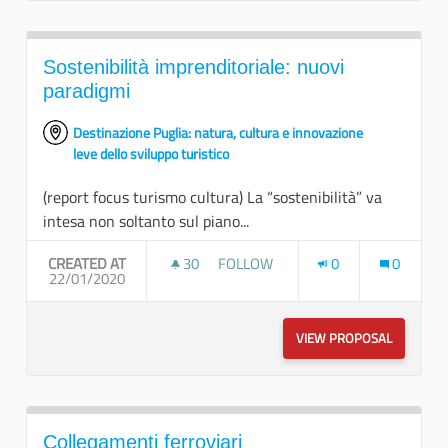
Sostenibilità imprenditoriale: nuovi
paradigmi
Destinazione Puglia: natura, cultura e innovazione
leve dello sviluppo turistico
(report focus turismo cultura) La “sostenibilità” va
intesa non soltanto sul piano...
CREATED AT
30
30 FOLLOWERS
FOLLOW
0
0
22/01/2020
SOSTENIBILITÀ IMPRENDITORIALE
VIEW PROPOSAL
SOSTENIB
Collegamenti ferroviari