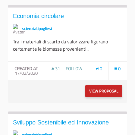
Economia circolare
scienziatipugliesi
Tra i materiali di scarto da valorizzare figurano
certamente le biomasse provenienti...
Filter results for category:
CREATED AT
31
31 FOLLOWERS
FOLLOW
0
0
17/02/2020
ECONOMIA CIRCOLARE
VIEW PROPOSAL
ECONOMI
Sviluppo Sostenibile ed Innovazione