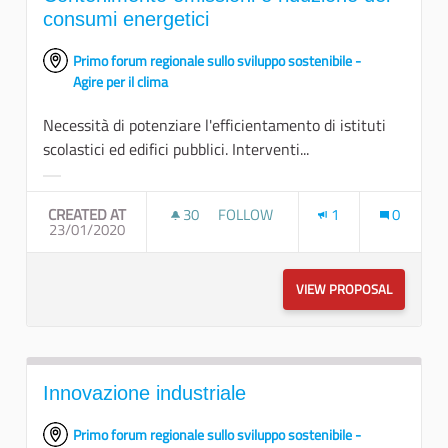
consumi energetici
Primo forum regionale sullo sviluppo sostenibile -
Agire per il clima
Necessità di potenziare l'efficientamento di istituti
scolastici ed edifici pubblici. Interventi...
Filter results for category:
CREATED AT
30
30 FOLLOWERS
FOLLOW
1
0
23/01/2020
CONTENIMENTO EMISSIONI E RIDU
VIEW PROPOSAL
CONTENIM
Innovazione industriale
Primo forum regionale sullo sviluppo sostenibile -