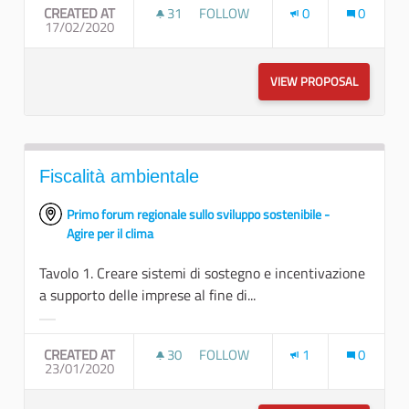
CREATED AT
31
31 FOLLOWERS
FOLLOW
0
0
17/02/2020
SVILUPPO SOSTENIBILE ED INNOV
VIEW PROPOSAL
SVILUPPO
Fiscalità ambientale
Primo forum regionale sullo sviluppo sostenibile -
Agire per il clima
Tavolo 1. Creare sistemi di sostegno e incentivazione
a supporto delle imprese al fine di...
Filter results for category:
CREATED AT
30
30 FOLLOWERS
FOLLOW
1
0
23/01/2020
FISCALITÀ AMBIENTALE