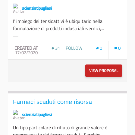
scienziatipugliesi
I’ impiego dei tensioattivi è ubiquitario nella
formulazione di prodotti industriali :vernici,...
Filter results for category:
CREATED AT
31
31 FOLLOWERS
FOLLOW
0
0
17/02/2020
FORMULAZIONI INDUSTRIALI GRE
VIEW PROPOSAL
FORMULAZ
Farmaci scaduti come risorsa
scienziatipugliesi
Un tipo particolare di rifiuto di grande valore è
rappresentato dai farmaci scaduti. Sarebbe...