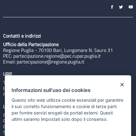
Contatti e indirizzi
Ufficio della Partecipazione
Regione Puglia - 70100 Bari, Lungomare N. Sauro 31
PEC:
partecipazione.regione@pec.rupar.puglia.it
Email:
partecipazione@regione.puglia.it
URP
Tel: 800713939
×
Email:
quiregione@regione.puglia.it
Informazioni sull'uso dei cookies
Rubrica
Questo sito web utilizza cookie essenziali per garantire
Link utili
il suo corretto funzionamento e cookie di terze parti
per fornire servizi erogati da portali esterni. Questi
Portale Istituzionale
ultimi saranno impostati solo dopo il consenso.
PO FESR Puglia 2014-2020
PSR Puglia 2014-2020
Sistema Puglia