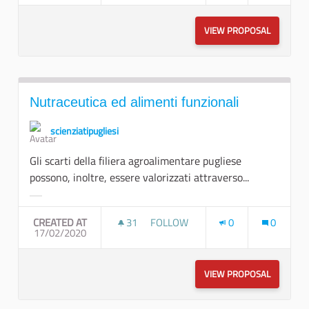
VIEW PROPOSAL
UN NUOVO
Nutraceutica ed alimenti funzionali
scienziatipugliesi
Gli scarti della filiera agroalimentare pugliese
possono, inoltre, essere valorizzati attraverso...
Filter results for category:
CREATED AT
31
31 FOLLOWERS
FOLLOW
0
0
17/02/2020
NUTRACEUTICA ED ALIMENTI FUNZ
VIEW PROPOSAL
NUTRACEU