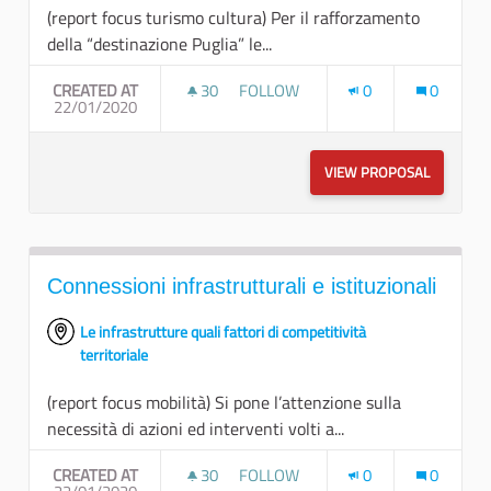
(report focus turismo cultura) Per il rafforzamento
della “destinazione Puglia” le...
CREATED AT
30
30 FOLLOWERS
FOLLOW
0
0
22/01/2020
INNOVAZIONE DELLE INFRASTRUT
VIEW PROPOSAL
INNOVAZI
Connessioni infrastrutturali e istituzionali
Le infrastrutture quali fattori di competitività
territoriale
(report focus mobilità) Si pone l’attenzione sulla
necessità di azioni ed interventi volti a...
CREATED AT
30
30 FOLLOWERS
FOLLOW
0
0