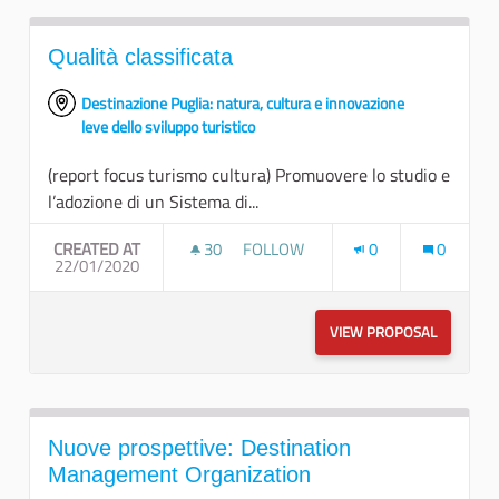
Qualità classificata
Destinazione Puglia: natura, cultura e innovazione
leve dello sviluppo turistico
(report focus turismo cultura) Promuovere lo studio e
l’adozione di un Sistema di...
CREATED AT
30
30 FOLLOWERS
FOLLOW
0
0
22/01/2020
QUALITÀ CLASSIFICATA
VIEW PROPOSAL
QUALITÀ 
Nuove prospettive: Destination
Management Organization