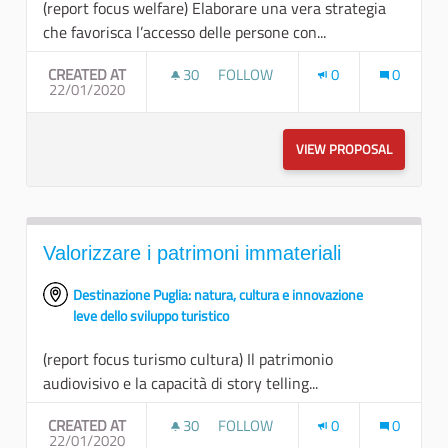
(report focus welfare) Elaborare una vera strategia
che favorisca l’accesso delle persone con...
CREATED AT
30
30 FOLLOWERS
FOLLOW
0
0
22/01/2020
IL LAVORO PRIMO STEP PER L’AUT
VIEW PROPOSAL
IL LAVOR
Valorizzare i patrimoni immateriali
Destinazione Puglia: natura, cultura e innovazione
leve dello sviluppo turistico
(report focus turismo cultura) Il patrimonio
audiovisivo e la capacità di story telling...
CREATED AT
30
30 FOLLOWERS
FOLLOW
0
0
22/01/2020
VALORIZZARE I PATRIMONI IMMAT