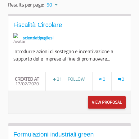
Results per page:
50
Fiscalità Circolare
scienziatipugliesi
Introdurre azioni di sostegno e incentivazione a
supporto delle imprese al fine di promuovere...
Filter results for category:
CREATED AT
31
31 FOLLOWERS
FOLLOW
0
0
17/02/2020
FISCALITÀ CIRCOLARE
VIEW PROPOSAL
FISCALIT
Formulazioni industriali green