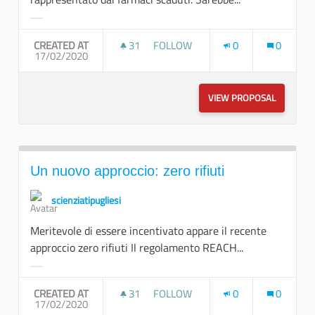
Filter results for category:
CREATED AT
31
31 FOLLOWERS
FOLLOW
0
0
17/02/2020
FARMACI SCADUTI COME RISORSA
VIEW PROPOSAL
FARMACI 
Un nuovo approccio: zero rifiuti
scienziatipugliesi
Meritevole di essere incentivato appare il recente
approccio zero rifiuti Il regolamento REACH...
Filter results for category:
CREATED AT
31
31 FOLLOWERS
FOLLOW
0
0
17/02/2020
UN NUOVO APPROCCIO: ZERO RIFI