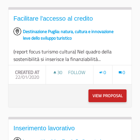
Facilitare l’accesso al credito
Destinazione Puglia: natura, cultura e innovazione
leve dello sviluppo turistico
(report focus turismo cultura) Nel quadro della
sostenibilità si inserisce la finanziabilità...
CREATED AT
30
30 FOLLOWERS
FOLLOW
0
0
22/01/2020
FACILITARE L’ACCESSO AL CREDITO
VIEW PROPOSAL
FACILITA
Inserimento lavorativo