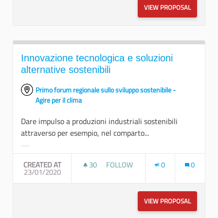
VIEW PROPOSAL
FISCALIT
Innovazione tecnologica e soluzioni
alternative sostenibili
Primo forum regionale sullo sviluppo sostenibile -
Agire per il clima
Dare impulso a produzioni industriali sostenibili
attraverso per esempio, nel comparto...
Filter results for category:
CREATED AT
30
30 FOLLOWERS
FOLLOW
0
0
23/01/2020
INNOVAZIONE TECNOLOGICA E SOLU
VIEW PROPOSAL
INNOVAZI