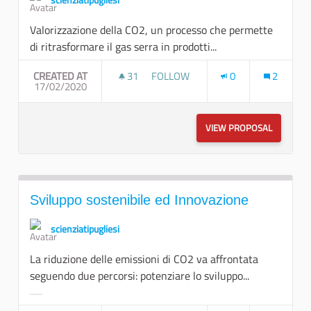
scienziatipugliesi
Valorizzazione della CO2, un processo che permette
di ritrasformare il gas serra in prodotti...
CREATED AT
31
31 FOLLOWERS
FOLLOW
0
2
17/02/2020
SVILUPPO SOSTENIBILE ED INNOV
VIEW PROPOSAL
SVILUPPO
Sviluppo sostenibile ed Innovazione
scienziatipugliesi
La riduzione delle emissioni di CO2 va affrontata
seguendo due percorsi: potenziare lo sviluppo...
Filter results for category: