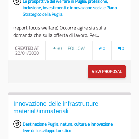
Le prospettive del welfare in Puglia: protezione,
inclusione, investimenti e innovazione sociale Piano
Strategico della Puglia
(report focus welfare) Occorre agire sia sulla
domanda che sulla offerta di lavoro. Per...
CREATED AT
30
30 FOLLOWERS
FOLLOW
0
0
22/01/2020
INSERIMENTO LAVORATIVO
VIEW PROPOSAL
INSERIM
Innovazione delle infrastrutture
materiali/immateriali
Destinazione Puglia: natura, cultura e innovazione
leve dello sviluppo turistico