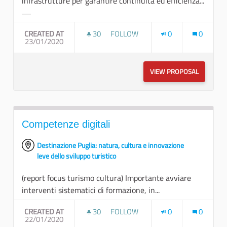
infrastrutture per garantire continuità ed efficienza...
Filter results for category:
CREATED AT
30
30 FOLLOWERS
FOLLOW
0
0
23/01/2020
TUTELA DELLA RISORSA IDRICA
VIEW PROPOSAL
TUTELA D
Competenze digitali
Destinazione Puglia: natura, cultura e innovazione
leve dello sviluppo turistico
(report focus turismo cultura) Importante avviare
interventi sistematici di formazione, in...
CREATED AT
30
30 FOLLOWERS
FOLLOW
0
0
22/01/2020
COMPETENZE DIGITALI