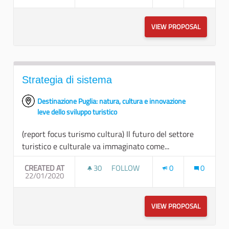
VIEW PROPOSAL
VALORIZZ
Strategia di sistema
Destinazione Puglia: natura, cultura e innovazione
leve dello sviluppo turistico
(report focus turismo cultura) Il futuro del settore
turistico e culturale va immaginato come...
CREATED AT
30
30 FOLLOWERS
FOLLOW
0
0
22/01/2020
STRATEGIA DI SISTEMA
VIEW PROPOSAL
STRATEGI