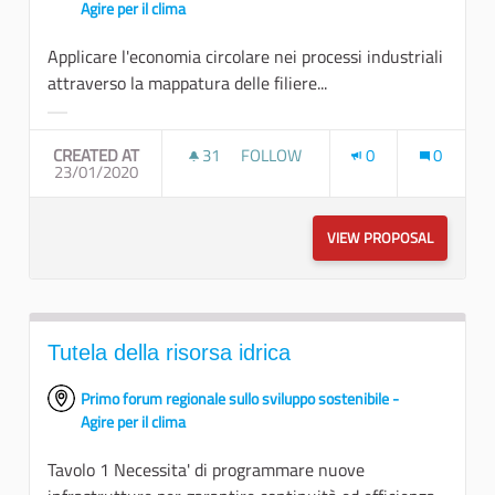
Agire per il clima
Applicare l'economia circolare nei processi industriali
attraverso la mappatura delle filiere...
Filter results for category:
CREATED AT
31
31 FOLLOWERS
FOLLOW
0
0
23/01/2020
INNOVAZIONE INDUSTRIALE
VIEW PROPOSAL
INNOVAZI
Tutela della risorsa idrica
Primo forum regionale sullo sviluppo sostenibile -
Agire per il clima
Tavolo 1 Necessita' di programmare nuove