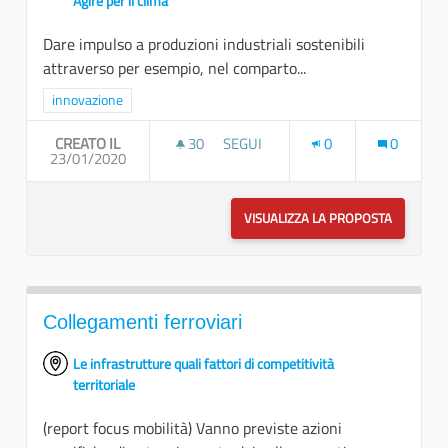
Agire per il clima
Dare impulso a produzioni industriali sostenibili
attraverso per esempio, nel comparto...
Filtra i risultati per categoria: innovazione
innovazione
CREATO IL
30
30 SOSTENITORI
SEGUI
0
0
23/01/2020
INNOVAZIONE TECNOLOGICA E SOLU
VISUALIZZA LA PROPOSTA
INNOVAZI
Collegamenti ferroviari
Le infrastrutture quali fattori di competitività
territoriale
(report focus mobilità) Vanno previste azioni