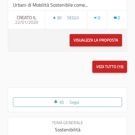
Urbani di Mobilità Sostenibile come...
CREATO IL
30
30 SOSTENITORI
SEGUI
0
0
22/01/2020
PIANI URBANI DELLA MOBILITÀ SOS
VISUALIZZA LA PROPOSTA
PIANI UR
VEDI TUTTO (15)
30
30 sostenitori
Segui
ECONOMIA, INNOVAZIONE E I
TEMA GENERALE
Sostenibilità