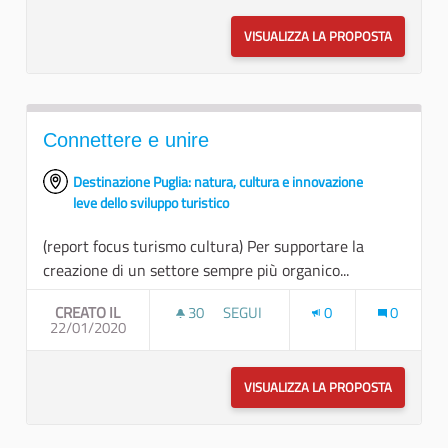
VISUALIZZA LA PROPOSTA
UN NUOVO
Connettere e unire
Destinazione Puglia: natura, cultura e innovazione
leve dello sviluppo turistico
(report focus turismo cultura) Per supportare la
creazione di un settore sempre più organico...
CREATO IL
30
30 SOSTENITORI
SEGUI
0
0
22/01/2020
CONNETTERE E UNIRE
VISUALIZZA LA PROPOSTA
CONNETTE