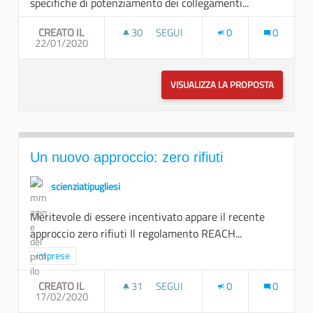
specifiche di potenziamento dei collegamenti...
CREATO IL
30
30 SOSTENITORI
SEGUI
0
0
22/01/2020
COLLEGAMENTI FERROVIARI
VISUALIZZA LA PROPOSTA
COLLEGAM
Un nuovo approccio: zero rifiuti
scienziatipugliesi
Meritevole di essere incentivato appare il recente
approccio zero rifiuti Il regolamento REACH...
Filtra i risultati per categoria: imprese
imprese
CREATO IL
31
31 SOSTENITORI
SEGUI
0
0
17/02/2020
UN NUOVO APPROCCIO: ZERO RIFIU