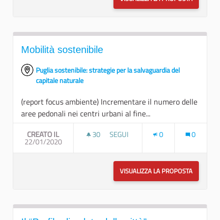
Mobilità sostenibile
Puglia sostenibile: strategie per la salvaguardia del
capitale naturale
(report focus ambiente) Incrementare il numero delle
aree pedonali nei centri urbani al fine...
CREATO IL
30
30 SOSTENITORI
SEGUI
0
0
22/01/2020
MOBILITÀ SOSTENIBILE
VISUALIZZA LA PROPOSTA
MOBILITÀ