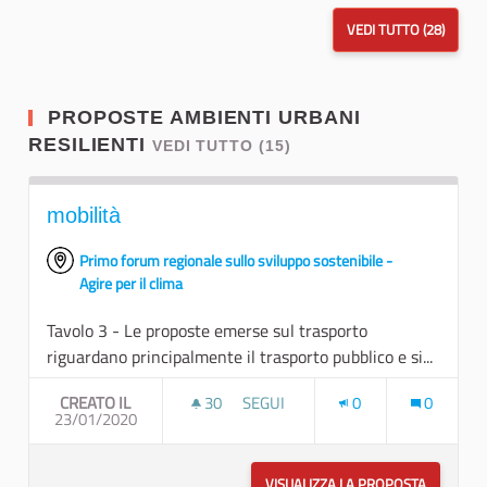
VEDI TUTTO (28)
PROPOSTE AMBIENTI URBANI
RESILIENTI
VEDI TUTTO (15)
mobilità
Primo forum regionale sullo sviluppo sostenibile -
Agire per il clima
Tavolo 3 - Le proposte emerse sul trasporto
riguardano principalmente il trasporto pubblico e si...
CREATO IL
30
30 SOSTENITORI
SEGUI
0
0
23/01/2020
MOBILITÀ
VISUALIZZA LA PROPOSTA
MOBILITÀ