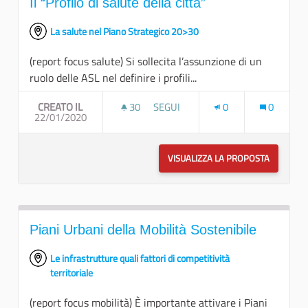
Il “Profilo di salute della città”
La salute nel Piano Strategico 20>30
(report focus salute) Si sollecita l’assunzione di un
ruolo delle ASL nel definire i profili...
CREATO IL
30
30 SOSTENITORI
SEGUI
0
0
22/01/2020
IL “PROFILO DI SALUTE DELLA CITTÀ
VISUALIZZA LA PROPOSTA
IL “PROFI
Piani Urbani della Mobilità Sostenibile
Le infrastrutture quali fattori di competitività
territoriale
(report focus mobilità) È importante attivare i Piani