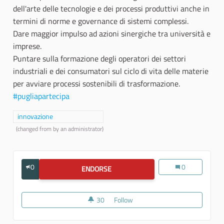
dell'arte delle tecnologie e dei processi produttivi anche in
termini di norme e governance di sistemi complessi.
Dare maggior impulso ad azioni sinergiche tra università e
imprese.
Puntare sulla formazione degli operatori dei settori
industriali e dei consumatori sul ciclo di vita delle materie
per avviare processi sostenibili di trasformazione.
#pugliapartecipa
Filter results for category: innovazione
innovazione
(changed from
by an administrator)
0
Diffondere cono
0
ENDORSE
DIFFONDERE CONOSCENZA
30
30 followers
Follow
Diffondere conoscenza