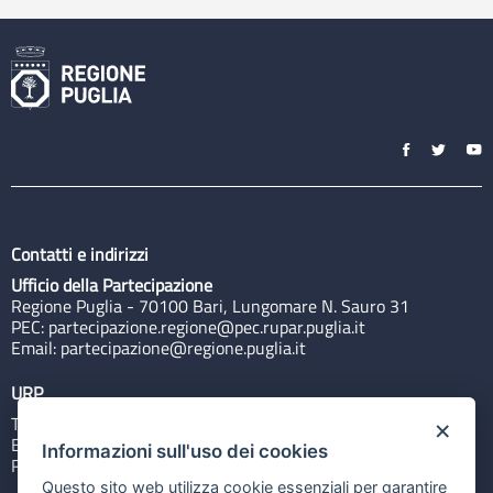
Contatti e indirizzi
Ufficio della Partecipazione
Regione Puglia - 70100 Bari, Lungomare N. Sauro 31
PEC:
partecipazione.regione@pec.rupar.puglia.it
Email:
partecipazione@regione.puglia.it
URP
Tel: 800713939
×
Email:
quiregione@regione.puglia.it
Informazioni sull'uso dei cookies
Rubrica
Questo sito web utilizza cookie essenziali per garantire