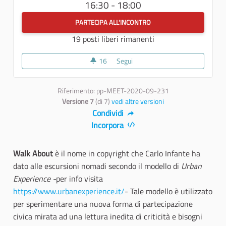
16:30 - 18:00
PARTECIPA ALL'INCONTRO
19 posti liberi rimanenti
16
16 sostenitori
Segui
WALKABOUT
Riferimento: pp-MEET-2020-09-231
Versione 7
(di 7)
vedi altre versioni
Condividi
Incorpora
Walk About
è il nome in copyright che Carlo Infante ha
dato alle escursioni nomadi secondo il modello di
Urban
Experience -
per info visita
https://www.urbanexperience.it/
- Tale modello è utilizzato
per sperimentare una nuova forma di partecipazione
civica mirata ad una lettura inedita di criticità e bisogni