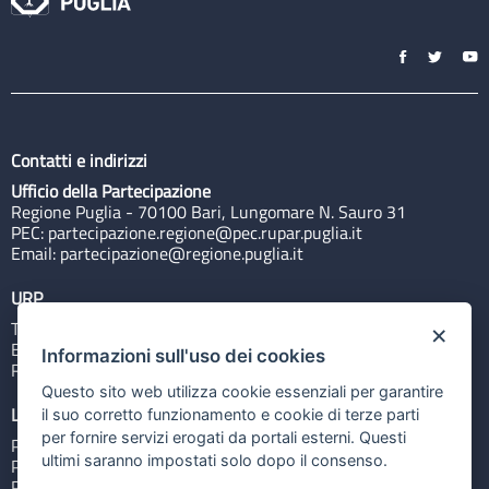
Contatti e indirizzi
Ufficio della Partecipazione
Regione Puglia - 70100 Bari, Lungomare N. Sauro 31
PEC:
partecipazione.regione@pec.rupar.puglia.it
Email:
partecipazione@regione.puglia.it
URP
Tel: 800713939
×
Email:
quiregione@regione.puglia.it
Informazioni sull'uso dei cookies
Rubrica
Questo sito web utilizza cookie essenziali per garantire
Link utili
il suo corretto funzionamento e cookie di terze parti
per fornire servizi erogati da portali esterni. Questi
Portale Istituzionale
ultimi saranno impostati solo dopo il consenso.
PO FESR Puglia 2014-2020
PSR Puglia 2014-2020