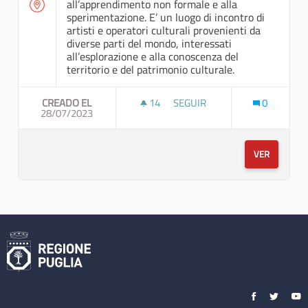
all’apprendimento non formale e alla
sperimentazione. E’ un luogo di incontro di
artisti e operatori culturali provenienti da
diverse parti del mondo, interessati
all’esplorazione e alla conoscenza del
territorio e del patrimonio culturale.
CREADO EL
14
14 SEGUIDORAS
SEGUIR
0
28/07/2023
“QUALE CAMMINO UNISCE I B
VER