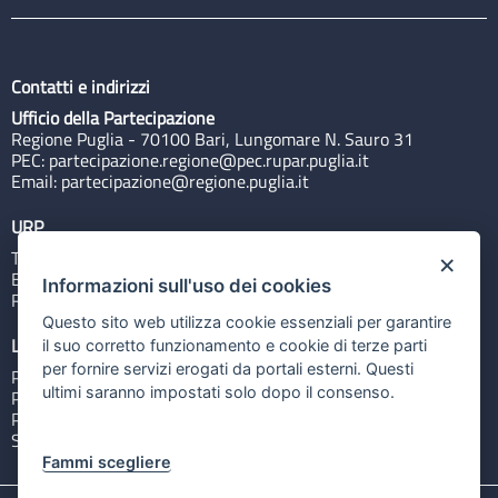
Contatti e indirizzi
Ufficio della Partecipazione
Regione Puglia - 70100 Bari, Lungomare N. Sauro 31
PEC:
partecipazione.regione@pec.rupar.puglia.it
Email:
partecipazione@regione.puglia.it
URP
Tel: 800713939
×
Email:
quiregione@regione.puglia.it
Informazioni sull'uso dei cookies
Rubrica
Questo sito web utilizza cookie essenziali per garantire
Link utili
il suo corretto funzionamento e cookie di terze parti
per fornire servizi erogati da portali esterni. Questi
Portale Istituzionale
ultimi saranno impostati solo dopo il consenso.
PO FESR Puglia 2014-2020
PSR Puglia 2014-2020
Sistema Puglia
Fammi scegliere