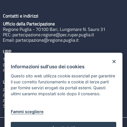
Contatti e indirizzi
Ufficio della Partecipazione
Regione Puglia - 70100 Bari, Lungomare N. Sauro 31
PEC:
partecipazione.regione@pec.rupar.puglia.it
Email:
partecipazione@regione.puglia.it
URP
Tel: 800713939
×
Email:
quiregione@regione.puglia.it
Informazioni sull'uso dei cookies
Rubrica
Questo sito web utilizza cookie essenziali per garantire
Link utili
il suo corretto funzionamento e cookie di terze parti
per fornire servizi erogati da portali esterni. Questi
Portale Istituzionale
ultimi saranno impostati solo dopo il consenso.
PO FESR Puglia 2014-2020
PSR Puglia 2014-2020
Sistema Puglia
Fammi scegliere