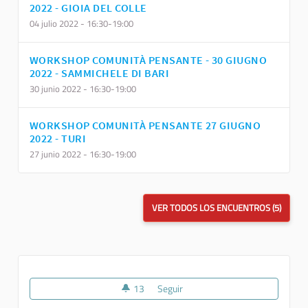
2022 - GIOIA DEL COLLE
04 julio 2022 - 16:30-19:00
WORKSHOP COMUNITÀ PENSANTE - 30 GIUGNO
2022 - SAMMICHELE DI BARI
30 junio 2022 - 16:30-19:00
WORKSHOP COMUNITÀ PENSANTE 27 GIUGNO
2022 - TURI
27 junio 2022 - 16:30-19:00
VER TODOS LOS ENCUENTROS (5)
13
13 seguidoras
Seguir
Comunità Pensante