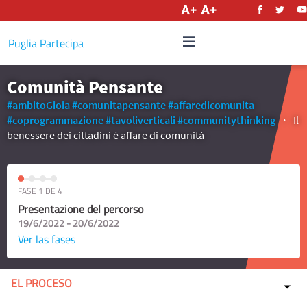
Castellano
Puglia Partecipa
Comunità Pensante
#ambitoGioia
#comunitapensante
#affaredicomunita
#coprogrammazione
#tavoliverticali
#communitythinking
Il
benessere dei cittadini è affare di comunità
FASE 1 DE 4
Presentazione del percorso
19/6/2022 - 20/6/2022
Ver las fases
EL PROCESO