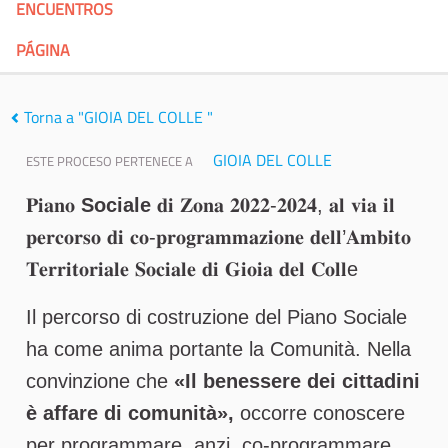
ENCUENTROS
PÁGINA
Torna a "GIOIA DEL COLLE "
GIOIA DEL COLLE
ESTE PROCESO PERTENECE A
𝐏𝐢𝐚𝐧𝐨
Sociale
𝐝𝐢 𝐙𝐨𝐧𝐚 𝟐𝟎𝟐𝟐-𝟐𝟎𝟐𝟒, 𝐚𝐥 𝐯𝐢𝐚 𝐢𝐥
𝐩𝐞𝐫𝐜𝐨𝐫𝐬𝐨 𝐝𝐢 𝐜𝐨-𝐩𝐫𝐨𝐠𝐫𝐚𝐦𝐦𝐚𝐳𝐢𝐨𝐧𝐞 𝐝𝐞𝐥𝐥’𝐀𝐦𝐛𝐢𝐭𝐨
𝐓𝐞𝐫𝐫𝐢𝐭𝐨𝐫𝐢𝐚𝐥𝐞 𝐒𝐨𝐜𝐢𝐚𝐥𝐞 𝐝𝐢 𝐆𝐢𝐨𝐢𝐚 𝐝𝐞𝐥 𝐂𝐨𝐥𝐥e
Il percorso di costruzione del Piano Sociale
ha come anima portante la Comunità. Nella
convinzione che
«Il benessere dei cittadini
è affare di comunità»,
occorre conoscere
per programmare, anzi, co-programmare.