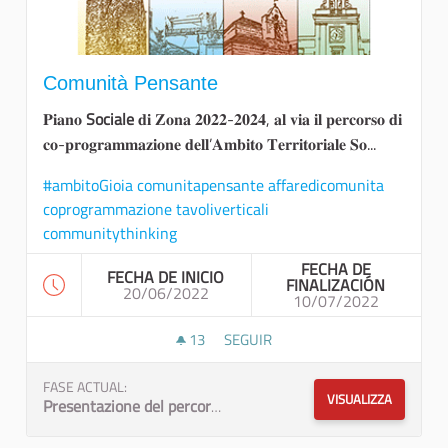
Comunità Pensante
𝐏𝐢𝐚𝐧𝐨
Sociale
𝐝𝐢 𝐙𝐨𝐧𝐚 𝟐𝟎𝟐𝟐-𝟐𝟎𝟐𝟒, 𝐚𝐥 𝐯𝐢𝐚 𝐢𝐥 𝐩𝐞𝐫𝐜𝐨𝐫𝐬𝐨 𝐝𝐢
𝐜𝐨-𝐩𝐫𝐨𝐠𝐫𝐚𝐦𝐦𝐚𝐳𝐢𝐨𝐧𝐞 𝐝𝐞𝐥𝐥’𝐀𝐦𝐛𝐢𝐭𝐨 𝐓𝐞𝐫𝐫𝐢𝐭𝐨𝐫𝐢𝐚𝐥𝐞 𝐒𝐨...
#ambitoGioia comunitapensante affaredicomunita
coprogrammazione tavoliverticali
communitythinking
FECHA DE
FECHA DE INICIO
FINALIZACIÓN
20/06/2022
10/07/2022
13
13 SEGUIDORAS
SEGUIR
COMUNITÀ PENSANTE
FASE ACTUAL:
VISUALIZZA
Presentazione del percorso