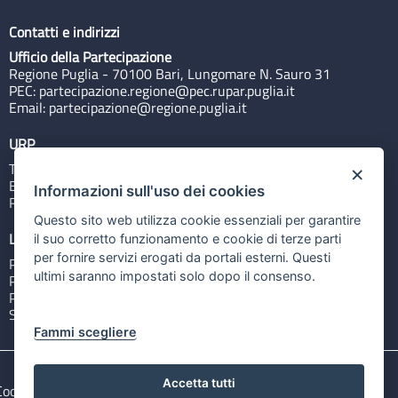
Contatti e indirizzi
Ufficio della Partecipazione
Regione Puglia - 70100 Bari, Lungomare N. Sauro 31
PEC:
partecipazione.regione@pec.rupar.puglia.it
Email:
partecipazione@regione.puglia.it
URP
Tel: 800713939
×
Email:
quiregione@regione.puglia.it
Informazioni sull'uso dei cookies
Rubrica
Questo sito web utilizza cookie essenziali per garantire
Link utili
il suo corretto funzionamento e cookie di terze parti
per fornire servizi erogati da portali esterni. Questi
Portale Istituzionale
ultimi saranno impostati solo dopo il consenso.
PO FESR Puglia 2014-2020
PSR Puglia 2014-2020
Sistema Puglia
Fammi scegliere
Accetta tutti
Cookie e privacy
Note legali