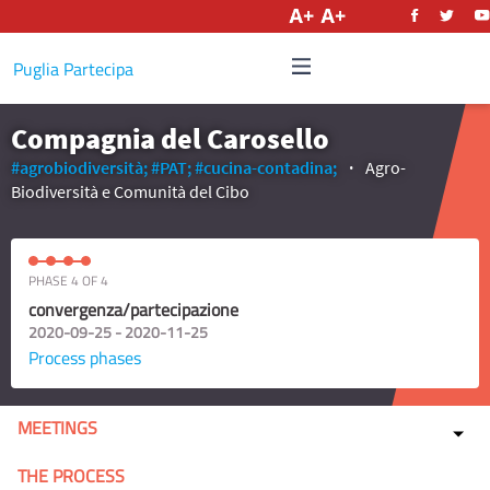
English
Puglia Partecipa
Compagnia del Carosello
#agrobiodiversità;
#PAT;
#cucina-contadina;
Agro-
Biodiversità e Comunità del Cibo
PHASE 4 OF 4
convergenza/partecipazione
2020-09-25 - 2020-11-25
Process phases
MEETINGS
THE PROCESS