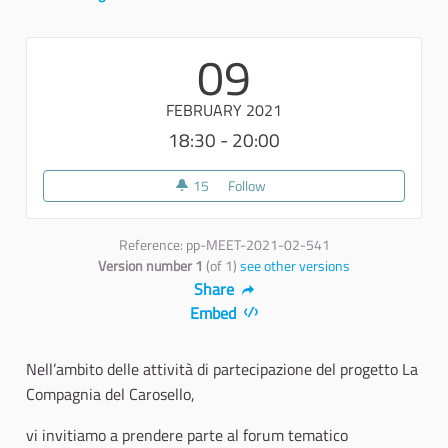
Report
09
FEBRUARY 2021
18:30 - 20:00
15
15 followers
Follow
FORUM TEMATICO:Valorizzazione 
Reference: pp-MEET-2021-02-541
Version number 1
(of 1)
see other versions
Share
Embed
Nell’ambito delle attività di partecipazione del progetto La
Compagnia del Carosello,
vi invitiamo a prendere parte al forum tematico