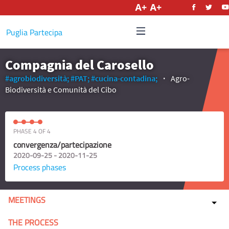
English
Puglia Partecipa
Compagnia del Carosello
#agrobiodiversità;
#PAT;
#cucina-contadina;
Agro-
Biodiversità e Comunità del Cibo
PHASE 4 OF 4
convergenza/partecipazione
2020-09-25 - 2020-11-25
Process phases
MEETINGS
THE PROCESS