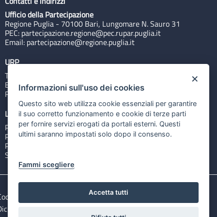
Contatti e indirizzi
Ufficio della Partecipazione
Regione Puglia - 70100 Bari, Lungomare N. Sauro 31
PEC:
partecipazione.regione@pec.rupar.puglia.it
Email:
partecipazione@regione.puglia.it
URP
Tel: 800713939
×
Email:
quiregione@regione.puglia.it
Informazioni sull'uso dei cookies
Rubrica
Questo sito web utilizza cookie essenziali per garantire
Link utili
il suo corretto funzionamento e cookie di terze parti
per fornire servizi erogati da portali esterni. Questi
Portale Istituzionale
ultimi saranno impostati solo dopo il consenso.
PO FESR Puglia 2014-2020
PSR Puglia 2014-2020
Sistema Puglia
Fammi scegliere
Accetta tutti
Cookie e privacy
Note legali
Dichiarazione di accessibilità
Gestisci i cookies