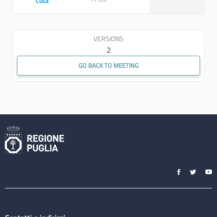
Cota
VERSIONS
2
GO BACK TO MEETING