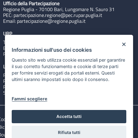
Ufficio della Partecipazione
Regione Puglia - 70100 Bari, Lungomare N. Sauro 31
PEC:
partecipazione.regione@pec.rupar.puglia.it
Email:
partecipazione@regione.puglia.it
URP
Tel: 800713939
×
Email:
quiregione@regione.puglia.it
Informazioni sull'uso dei cookies
Rubrica
Questo sito web utilizza cookie essenziali per garantire
Link utili
il suo corretto funzionamento e cookie di terze parti
per fornire servizi erogati da portali esterni. Questi
Portale Istituzionale
ultimi saranno impostati solo dopo il consenso.
PO FESR Puglia 2014-2020
PSR Puglia 2014-2020
Sistema Puglia
Fammi scegliere
Accetta tutti
Cookie e privacy
Note legali
Dichiarazione di accessibilità
Gestisci i cookies
Rifiuta tutti
Download Open Data files