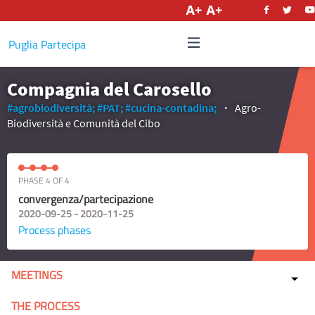
English
Puglia Partecipa
Compagnia del Carosello
#agrobiodiversità;
#PAT;
#cucina-contadina;
Agro-
Biodiversità e Comunità del Cibo
PHASE 4 OF 4
convergenza/partecipazione
2020-09-25 - 2020-11-25
Process phases
MEETINGS
THE PROCESS