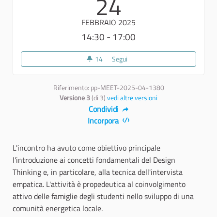
24
FEBBRAIO 2025
14:30 - 17:00
14
14 sostenitori
Segui
Una bella energia | Lab studen
Riferimento: pp-MEET-2025-04-1380
Versione 3
(di 3)
vedi altre versioni
Condividi
Incorpora
L'incontro ha avuto come obiettivo principale
l'introduzione ai concetti fondamentali del Design
Thinking e, in particolare, alla tecnica dell'intervista
empatica. L'attività è propedeutica al coinvolgimento
attivo delle famiglie degli studenti nello sviluppo di una
comunità energetica locale.