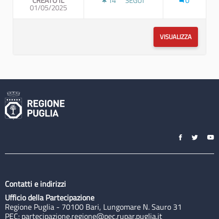
CREATO IL
14
14 SOSTENITORI
SEGUI
0
01/05/2025
COM-E: EVOLUZIONE DEL PRO
VISUALIZZA
Contatti e indirizzi
Ufficio della Partecipazione
Regione Puglia - 70100 Bari, Lungomare N. Sauro 31
PEC:
partecipazione.regione@pec.rupar.puglia.it