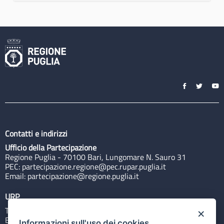
Contatti e indirizzi
Ufficio della Partecipazione
Regione Puglia - 70100 Bari, Lungomare N. Sauro 31
PEC:
partecipazione.regione@pec.rupar.puglia.it
Email:
partecipazione@regione.puglia.it
URP
Tel: 800713939
×
Email:
quiregione@regione.puglia.it
Informazioni sull'uso dei cookies