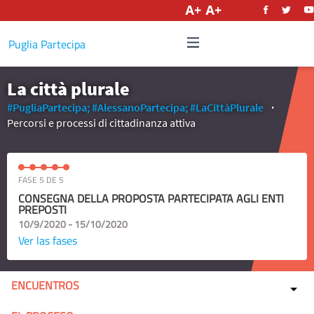
Castellano
Puglia Partecipa
La città plurale
#PugliaPartecipa;
#AlessanoPartecipa;
#LaCittàPlurale
Percorsi e processi di cittadinanza attiva
FASE 5 DE 5
CONSEGNA DELLA PROPOSTA PARTECIPATA AGLI ENTI
PREPOSTI
10/9/2020 - 15/10/2020
Ver las fases
ENCUENTROS