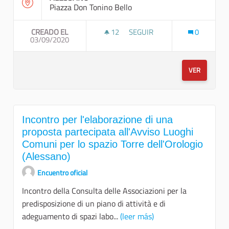
Piazza Don Tonino Bello
CREADO EL
12
12 SEGUIDORAS
SEGUIR
0
03/09/2020
VISITA GUIDATA NEL CENTRO 
VER
Incontro per l'elaborazione di una
proposta partecipata all'Avviso Luoghi
Comuni per lo spazio Torre dell'Orologio
(Alessano)
Encuentro oficial
Incontro della Consulta delle Associazioni per la
predisposizione di un piano di attività e di
adeguamento di spazi labo...
(leer más)