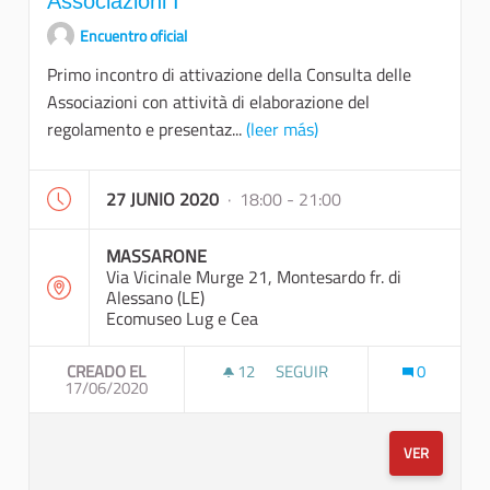
Associazioni I
Encuentro oficial
Primo incontro di attivazione della Consulta delle
Associazioni con attività di elaborazione del
regolamento e presentaz...
(leer más)
27 JUNIO 2020
· 18:00 - 21:00
MASSARONE
Via Vicinale Murge 21, Montesardo fr. di
Alessano (LE)
Ecomuseo Lug e Cea
CREADO EL
12
12 SEGUIDORAS
SEGUIR
0
17/06/2020
COSTITUZIONE DELLA CONSULT
VER