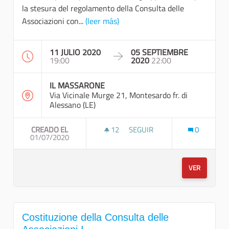
la stesura del regolamento della Consulta delle
Associazioni con...
(leer más)
11 JULIO 2020
05 SEPTIEMBRE
19:00
2020
22:00
IL MASSARONE
Via Vicinale Murge 21, Montesardo fr. di
Alessano (LE)
CREADO EL
12
12 SEGUIDORAS
SEGUIR
0
01/07/2020
ATTIVITÀ DI ELABORAZIONE 
VER
Costituzione della Consulta delle