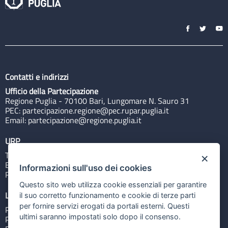
Contatti e indirizzi
Ufficio della Partecipazione
Regione Puglia - 70100 Bari, Lungomare N. Sauro 31
PEC:
partecipazione.regione@pec.rupar.puglia.it
Email:
partecipazione@regione.puglia.it
URP
Tel: 800713939
×
Email:
quiregione@regione.puglia.it
Informazioni sull'uso dei cookies
Rubrica
Questo sito web utilizza cookie essenziali per garantire
Link utili
il suo corretto funzionamento e cookie di terze parti
per fornire servizi erogati da portali esterni. Questi
Portale Istituzionale
ultimi saranno impostati solo dopo il consenso.
PO FESR Puglia 2014-2020