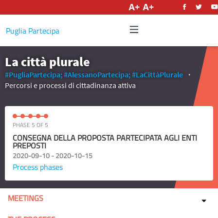
English
Puglia Partecipa
La città plurale
#PugliaPartecipa;
#AlessanoPartecipa;
#LaCittàPlurale
Percorsi e processi di cittadinanza attiva
PHASE 5 OF 5
CONSEGNA DELLA PROPOSTA PARTECIPATA AGLI ENTI
PREPOSTI
2020-09-10 - 2020-10-15
Process phases
MEETINGS