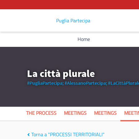
Puglia Partecipa
Home
La città plurale
#PugliaPartecipa;
#AlessanoPartecipa;
#LaCittàPlural
THE PROCESS
MEETINGS
MEETINGS
MEETI
Torna a "PROCESSI TERRITORIALI"