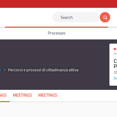
Search
Processes
PH
C
P
e
Percorsi e processi di cittadinanza attiva
2
P
NGS
MEETINGS
MEETINGS