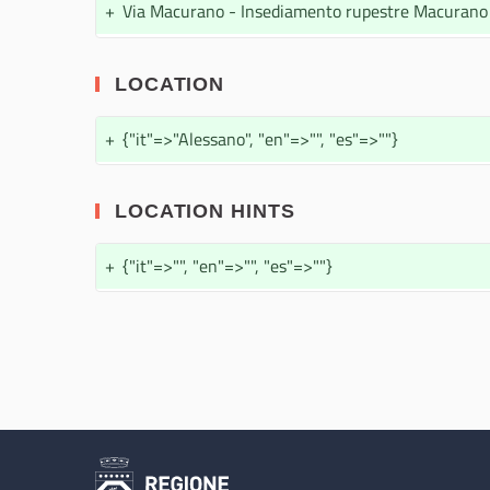
+
Via Macurano - Insediamento rupestre Macurano
LOCATION
+
{"it"=>"Alessano", "en"=>"", "es"=>""}
LOCATION HINTS
+
{"it"=>"", "en"=>"", "es"=>""}