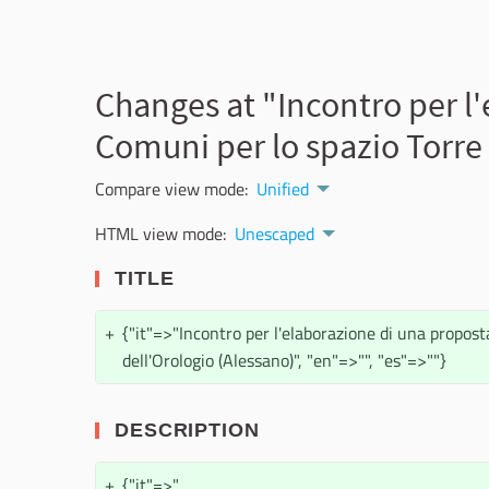
Changes at "Incontro per l'
Comuni per lo spazio Torre 
Compare view mode:
Unified
HTML view mode:
Unescaped
TITLE
+
{"it"=>"Incontro per l'elaborazione di una propost
dell'Orologio (Alessano)", "en"=>"", "es"=>""}
DESCRIPTION
+
{"it"=>"