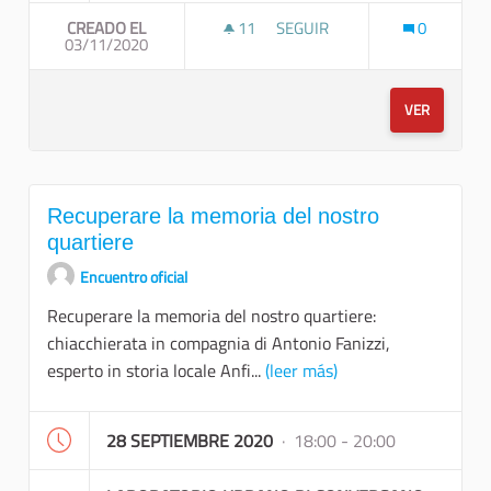
CREADO EL
11
11 SEGUIDORAS
SEGUIR
0
03/11/2020
TREKKING URBANO A TAPPE
VER
Recuperare la memoria del nostro
quartiere
Encuentro oficial
Recuperare la memoria del nostro quartiere:
chiacchierata in compagnia di Antonio Fanizzi,
esperto in storia locale Anfi...
(leer más)
28 SEPTIEMBRE 2020
· 18:00 - 20:00