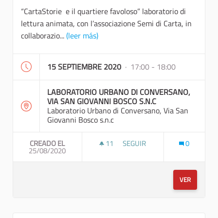
“CartaStorie e il quartiere favoloso” laboratorio di
lettura animata, con l’associazione Semi di Carta, in
collaborazio...
(leer más)
15 SEPTIEMBRE 2020
· 17:00 - 18:00
LABORATORIO URBANO DI CONVERSANO,
VIA SAN GIOVANNI BOSCO S.N.C
Laboratorio Urbano di Conversano, Via San
Giovanni Bosco s.n.c
CREADO EL
11
11 SEGUIDORAS
SEGUIR
0
25/08/2020
“CARTASTORIE E IL QU
VER