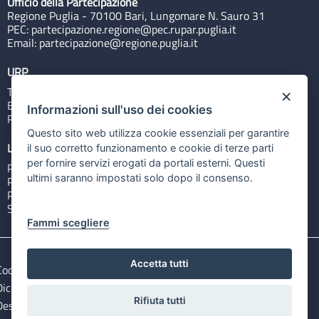
Ufficio della Partecipazione
Regione Puglia - 70100 Bari, Lungomare N. Sauro 31
PEC:
partecipazione.regione@pec.rupar.puglia.it
Email:
partecipazione@regione.puglia.it
URP
Tel: 800713939
×
Email:
quiregione@regione.puglia.it
Informazioni sull'uso dei cookies
Rubrica
Questo sito web utilizza cookie essenziali per garantire
Link utili
il suo corretto funzionamento e cookie di terze parti
per fornire servizi erogati da portali esterni. Questi
Portale Istituzionale
ultimi saranno impostati solo dopo il consenso.
PO FESR Puglia 2014-2020
PSR Puglia 2014-2020
Sistema Puglia
Fammi scegliere
Accetta tutti
Cookie e privacy
Note legali
Dichiarazione di accessibilità
Gestisci i cookies
Rifiuta tutti
Descargar ficheros de datos abiertos