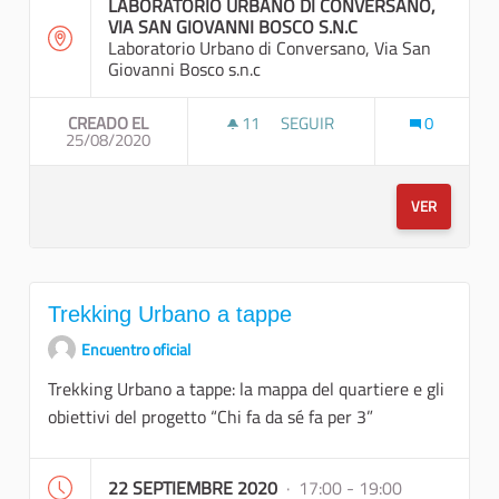
LABORATORIO URBANO DI CONVERSANO,
VIA SAN GIOVANNI BOSCO S.N.C
Laboratorio Urbano di Conversano, Via San
Giovanni Bosco s.n.c
CREADO EL
11
11 SEGUIDORAS
SEGUIR
0
25/08/2020
RECUPERARE LA MEMORIA DE
VER
Trekking Urbano a tappe
Encuentro oficial
Trekking Urbano a tappe: la mappa del quartiere e gli
obiettivi del progetto “Chi fa da sé fa per 3”
22 SEPTIEMBRE 2020
· 17:00 - 19:00