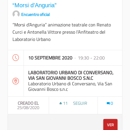
“Morsi d’Anguria”
Encuentro oficial
“Morsi d’Anguria” animazione teatrale con Renato
Curci e Antonella Vittore presso l’Anfiteatro del
Laboratorio Urbano
10 SEPTIEMBRE 2020
· 19:30 - 22:00
LABORATORIO URBANO DI CONVERSANO,
VIA SAN GIOVANNI BOSCO S.N.C
Laboratorio Urbano di Conversano, Via San
Giovanni Bosco s.n.c
CREADO EL
11
11 SEGUIDORAS
SEGUIR
0
25/08/2020
“MORSI D’ANGURIA”
VER