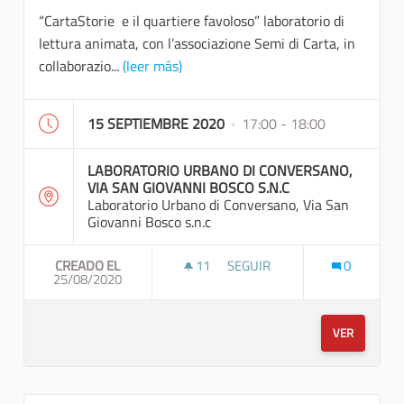
“CartaStorie e il quartiere favoloso” laboratorio di
lettura animata, con l’associazione Semi di Carta, in
collaborazio...
(leer más)
15 SEPTIEMBRE 2020
· 17:00 - 18:00
LABORATORIO URBANO DI CONVERSANO,
VIA SAN GIOVANNI BOSCO S.N.C
Laboratorio Urbano di Conversano, Via San
Giovanni Bosco s.n.c
CREADO EL
11
11 SEGUIDORAS
SEGUIR
0
25/08/2020
“CARTASTORIE E IL QU
VER