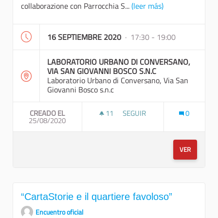
collaborazione con Parrocchia S...
(leer más)
16 SEPTIEMBRE 2020
· 17:30 - 19:00
LABORATORIO URBANO DI CONVERSANO,
VIA SAN GIOVANNI BOSCO S.N.C
Laboratorio Urbano di Conversano, Via San
Giovanni Bosco s.n.c
CREADO EL
11
11 SEGUIDORAS
SEGUIR
0
25/08/2020
PASSEGGIATA A PIEDI E VISI
VER
“CartaStorie e il quartiere favoloso”
Encuentro oficial