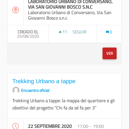
LABORATORIO URBANO DI CONVERSANO,
VIA SAN GIOVANNI BOSCO S.N.C
Laboratorio Urbano di Conversano, Via San
Giovanni Bosco s.n.c
CREADO EL
11
11 SEGUIDORAS
SEGUIR
0
25/08/2020
RECUPERARE LA MEMORIA DE
VER
Trekking Urbano a tappe
Encuentro oficial
Trekking Urbano a tappe: la mappa del quartiere e gli
obiettivi del progetto “Chi fa da sé fa per 3”
22 SEPTIEMBRE 2020
· 17:00 - 19:00