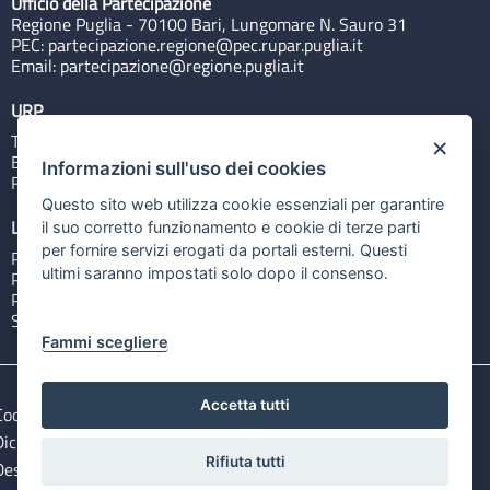
Ufficio della Partecipazione
Regione Puglia - 70100 Bari, Lungomare N. Sauro 31
PEC:
partecipazione.regione@pec.rupar.puglia.it
Email:
partecipazione@regione.puglia.it
URP
Tel: 800713939
×
Email:
quiregione@regione.puglia.it
Informazioni sull'uso dei cookies
Rubrica
Questo sito web utilizza cookie essenziali per garantire
Link utili
il suo corretto funzionamento e cookie di terze parti
per fornire servizi erogati da portali esterni. Questi
Portale Istituzionale
ultimi saranno impostati solo dopo il consenso.
PO FESR Puglia 2014-2020
PSR Puglia 2014-2020
Sistema Puglia
Fammi scegliere
Accetta tutti
Cookie e privacy
Note legali
Dichiarazione di accessibilità
Gestisci i cookies
Rifiuta tutti
Descargar ficheros de datos abiertos