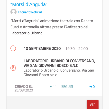
“Morsi d’Anguria”
Encuentro oficial
“Morsi d’Anguria” animazione teatrale con Renato
Curci e Antonella Vittore presso l’Anfiteatro del
Laboratorio Urbano
10 SEPTIEMBRE 2020
· 19:30 - 22:00
LABORATORIO URBANO DI CONVERSANO,
VIA SAN GIOVANNI BOSCO S.N.C
Laboratorio Urbano di Conversano, Via San
Giovanni Bosco s.n.c
CREADO EL
11
11 SEGUIDORAS
SEGUIR
0
25/08/2020
“MORSI D’ANGURIA”
VER