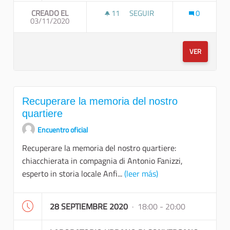
CREADO EL
11
11 SEGUIDORAS
SEGUIR
0
03/11/2020
TREKKING URBANO A TAPPE
VER
Recuperare la memoria del nostro
quartiere
Encuentro oficial
Recuperare la memoria del nostro quartiere:
chiacchierata in compagnia di Antonio Fanizzi,
esperto in storia locale Anfi...
(leer más)
28 SEPTIEMBRE 2020
· 18:00 - 20:00