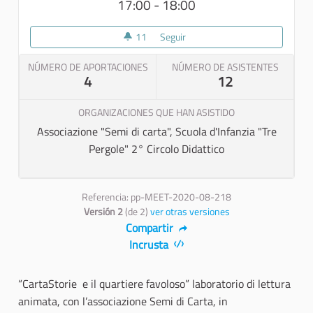
17:00 - 18:00
11
11 seguidoras
Seguir
“CartaStorie e il quartiere fa
NÚMERO DE APORTACIONES
NÚMERO DE ASISTENTES
4
12
ORGANIZACIONES QUE HAN ASISTIDO
Associazione "Semi di carta", Scuola d'Infanzia "Tre
Pergole" 2° Circolo Didattico
Referencia: pp-MEET-2020-08-218
Versión 2
(de 2)
ver otras versiones
Compartir
Incrusta
“CartaStorie e il quartiere favoloso” laboratorio di lettura
animata, con l’associazione Semi di Carta, in