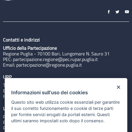
Contatti e indirizzi
Ufficio della Partecipazione
Regione Puglia - 70100 Bari, Lungomare N. Sauro 31
PEC:
partecipazione.regione@pec.rupar.puglia.it
Email:
partecipazione@regione.puglia.it
URP
Tel: 800713939
×
Email:
quiregione@regione.puglia.it
Informazioni sull'uso dei cookies
Rubrica
Questo sito web utilizza cookie essenziali per garantire
Link utili
il suo corretto funzionamento e cookie di terze parti
per fornire servizi erogati da portali esterni. Questi
Portale Istituzionale
ultimi saranno impostati solo dopo il consenso.
PO FESR Puglia 2014-2020
PSR Puglia 2014-2020