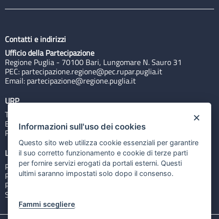
Contatti e indirizzi
Ufficio della Partecipazione
Regione Puglia - 70100 Bari, Lungomare N. Sauro 31
PEC:
partecipazione.regione@pec.rupar.puglia.it
Email:
partecipazione@regione.puglia.it
URP
Tel: 800713939
×
Email:
quiregione@regione.puglia.it
Informazioni sull'uso dei cookies
Rubrica
Questo sito web utilizza cookie essenziali per garantire
Link utili
il suo corretto funzionamento e cookie di terze parti
per fornire servizi erogati da portali esterni. Questi
Portale Istituzionale
ultimi saranno impostati solo dopo il consenso.
PO FESR Puglia 2014-2020
PSR Puglia 2014-2020
Sistema Puglia
Fammi scegliere