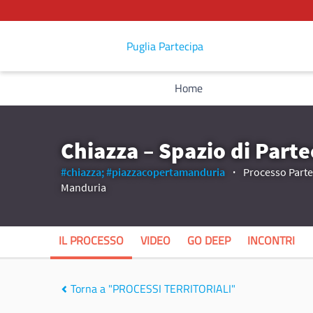
Puglia Partecipa
Home
Chiazza – Spazio di Parte
#chiazza;
#piazzacopertamanduria
Processo Partec
Manduria
IL PROCESSO
VIDEO
GO DEEP
INCONTRI
Torna a "PROCESSI TERRITORIALI"