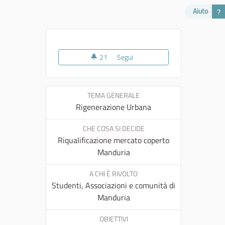
Aiuto
21
21 sostenitori
Segui
Chiazza – Spazio di Partecipazi
TEMA GENERALE
Rigenerazione Urbana
CHE COSA SI DECIDE
Riqualificazione mercato coperto
Manduria
A CHI È RIVOLTO
Studenti, Associazioni e comunità di
Manduria
OBIETTIVI