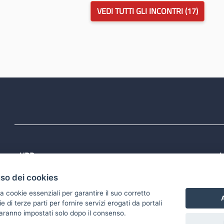
VEDI TUTTI GLI INCONTRI (17)
URP
L
Tel: 800713939
P
uso dei cookies
1
Email:
quiregione@regione.puglia.it
P
Rubrica
P
a cookie essenziali per garantire il suo corretto
S
A
di terze parti per fornire servizi erogati da portali
 saranno impostati solo dopo il consenso.