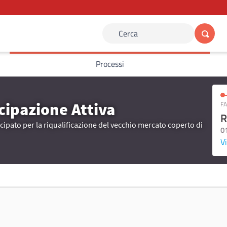
Cerca
Processi
cipazione Attiva
FA
R
ipato per la riqualificazione del vecchio mercato coperto di
0
Vi