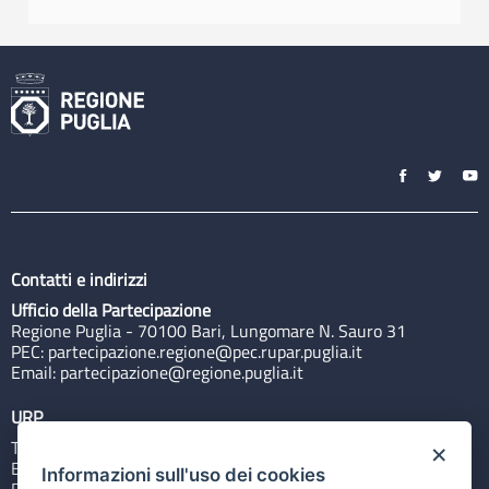
Contatti e indirizzi
Ufficio della Partecipazione
Regione Puglia - 70100 Bari, Lungomare N. Sauro 31
PEC:
partecipazione.regione@pec.rupar.puglia.it
Email:
partecipazione@regione.puglia.it
URP
Tel: 800713939
×
Email:
quiregione@regione.puglia.it
Informazioni sull'uso dei cookies