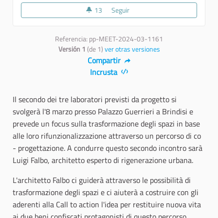
13
13 seguidoras
Seguir
Secondo laboratorio "Co - proge
Referencia: pp-MEET-2024-03-1161
Versión 1
(de 1)
ver otras versiones
Compartir
Incrusta
Il secondo dei tre laboratori previsti da progetto si
svolgerà l'8 marzo presso Palazzo Guerrieri a Brindisi e
prevede un focus sulla trasformazione degli spazi in base
alle loro rifunzionalizzazione attraverso un percorso di co
- progettazione. A condurre questo secondo incontro sarà
Luigi Falbo, architetto esperto di rigenerazione urbana.
L'architetto Falbo ci guiderà attraverso le possibilità di
trasformazione degli spazi e ci aiuterà a costruire con gli
aderenti alla Call to action l'idea per restituire nuova vita
ai due beni confiscati protagonisti di questo percorso.