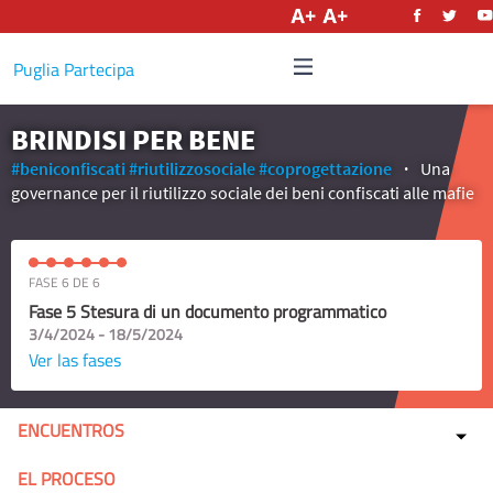
Castellano
Puglia Partecipa
BRINDISI PER BENE
#beniconfiscati
#riutilizzosociale
#coprogettazione
Una
governance per il riutilizzo sociale dei beni confiscati alle mafie
FASE 6 DE 6
Fase 5 Stesura di un documento programmatico
3/4/2024 - 18/5/2024
Ver las fases
ENCUENTROS
EL PROCESO