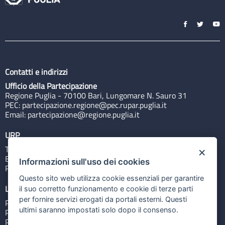
Contatti e indirizzi
Ufficio della Partecipazione
Regione Puglia - 70100 Bari, Lungomare N. Sauro 31
PEC:
partecipazione.regione@pec.rupar.puglia.it
Email:
partecipazione@regione.puglia.it
URP
Tel: 800713939
×
Email:
quiregione@regione.puglia.it
Informazioni sull'uso dei cookies
Rubrica
Questo sito web utilizza cookie essenziali per garantire
Link utili
il suo corretto funzionamento e cookie di terze parti
per fornire servizi erogati da portali esterni. Questi
Portale Istituzionale
ultimi saranno impostati solo dopo il consenso.
PO FESR Puglia 2014-2020
PSR Puglia 2014-2020