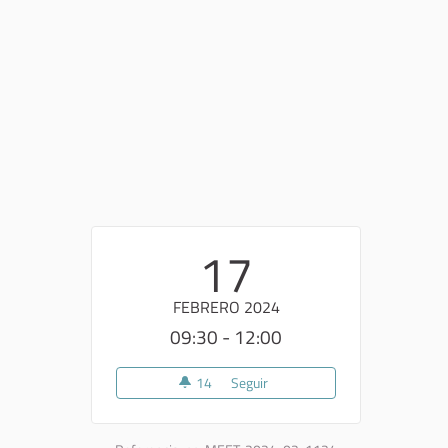
17
FEBRERO 2024
09:30 - 12:00
14
14 seguidoras
Seguir
Sopralluogo partecipato a Villa