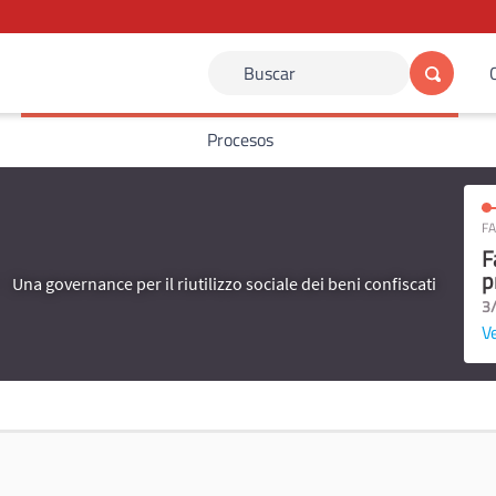
Buscar
Procesos
FA
F
p
Una governance per il riutilizzo sociale dei beni confiscati
3
Ve