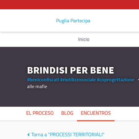
Puglia Partecipa
Inicio
BRINDISI PER BENE
#beniconfiscati
#riutilizzosociale
#coprogettazione
alle mafie
EL PROCESO
BLOG
ENCUENTROS
Torna a "PROCESSI TERRITORIALI"