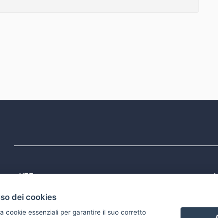
URP
L
Tel: 800713939
P
uso dei cookies
1
Email:
quiregione@regione.puglia.it
P
Rubrica
P
a cookie essenziali per garantire il suo corretto
S
A