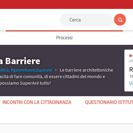
Cerca
Processi
a Barriere
FA
R
ilità;
#georeferenziazione
Le barriere architettoniche
1
cità di fare comunità, di essere cittadini del mondo e
Vi
e possiamo SuperArè tutto!
INCONTRI CON LA CITTADINANZA
QUESTIONARIO ISTIT