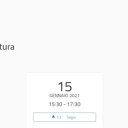
tura
15
GENNAIO 2021
15:30 - 17:30
13
13 sostenitori
Segui
OPEN DATA - repository- Googl