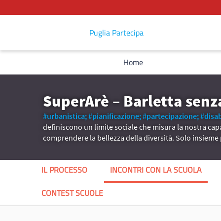
Puglia Partecipa
Home
SuperArè – Barletta senz
#urbanistica;
#pianificazione;
#partecipazione;
#disab
definiscono un limite sociale che misura la nostra capa
comprendere la bellezza della diversità. Solo insiem
IL PROCESSO
INCONTRI CON LA SCUOLA
CONTEST SCUOLE