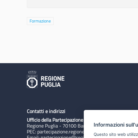
Filtra i risultati per categoria: Formazione
Formazione
Contatti e indirizzi
Ufficio della Partecipazione
Informazioni sull'
Regione Puglia - 70100 Bari, Lungomare N. Sauro 3
PEC:
partecipazione.regione@pec.rupar.puglia.it
Questo sito web utilizz
Email:
partecipazione@regione.puglia.it