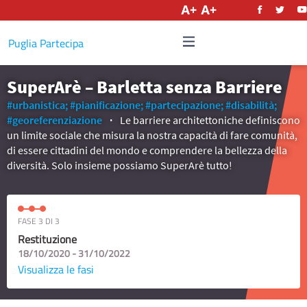
Italiano
Puglia Partecipa
SuperArè – Barletta senza Barriere
#urbanistica;
#pianificazione;
#partecipazione;
#disabilità;
#georeferenziazione
Le barriere architettoniche definiscono
un limite sociale che misura la nostra capacità di fare comunità,
di essere cittadini del mondo e comprendere la bellezza della
diversità. Solo insieme possiamo SuperArè tutto!
FASE 3 DI 3
Restituzione
18/10/2020 - 31/10/2022
Visualizza le fasi