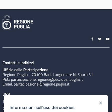
Contatti e indirizzi
Ufficio della Partecipazione
Regione Puglia - 70100 Bari, Lungomare N. Sauro 31
PEC:
partecipazione.regione@pec.rupar.puglia.it
Email:
partecipazione@regione.puglia.it
URP
Tel: 800713939
×
Email:
quiregione@regione.puglia.it
Informazioni sull'uso dei cookies
Rubrica