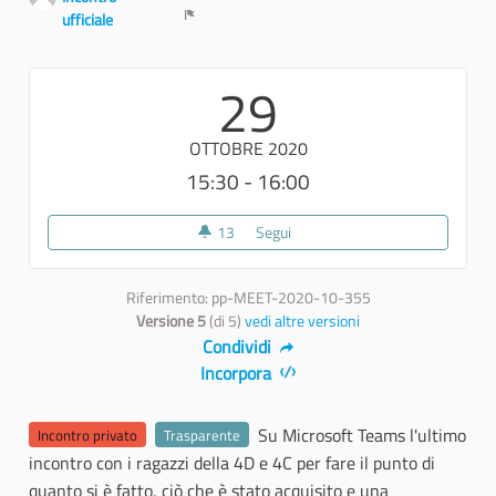
ufficiale
Report
29
OTTOBRE 2020
15:30 - 16:00
13
13 sostenitori
Segui
Incontro Conclusivo PCTO Youn
Riferimento: pp-MEET-2020-10-355
Versione 5
(di 5)
vedi altre versioni
Condividi
Incorpora
Su Microsoft Teams l'ultimo
Incontro privato
Trasparente
incontro con i ragazzi della 4D e 4C per fare il punto di
quanto si è fatto, ciò che è stato acquisito e una