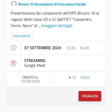
Binario 10 Associazione di Promozione Sociale
Presentazione dei componenti dell'APS Binario 10 ai
ragazzi delle classi 4D e 4C dell'ITET "Cassandro,
Fermi, Nervi" di ...
(maggiori dettagli)
Filtra i risultati per categoria: Formazione
Formazione
07 SETTEMBRE 2020
· 15:30 - 16:30
STREAMING
Google Meet
CREATO IL
13
13 SOSTENITORI
SEGUI
19/09/2020
AVVIO DEI LAVORI 
VISUALIZZA