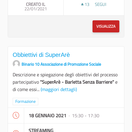
CREATO IL
13
13 SOSTENITORI
SEGUI
22/01/2021
OPEN STREET MAP 
VISUALIZZA
Obbiettivi di SuperArè
Binario 10 Associazione di Promozione Sociale
Descrizione e spiegazione degli obiettivi del processo
partecipativo
"SuperArè - Barletta Senza Barriere"
e
di come essi...
(maggiori dettagli)
Filtra i risultati per categoria: Formazione
Formazione
18 GENNAIO 2021
· 15:30 - 17:30
STREAMING