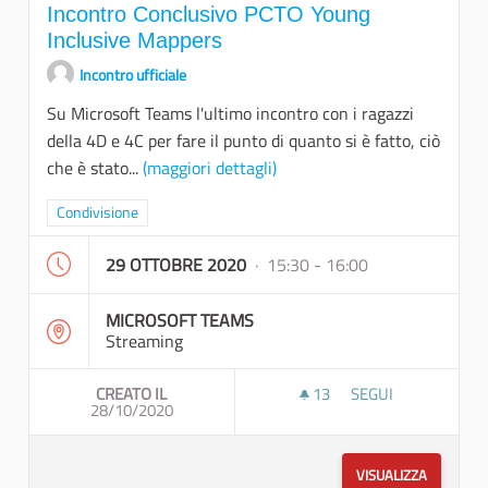
Incontro Conclusivo PCTO Young
Inclusive Mappers
Incontro ufficiale
Su Microsoft Teams l'ultimo incontro con i ragazzi
della 4D e 4C per fare il punto di quanto si è fatto, ciò
che è stato...
(maggiori dettagli)
Filtra i risultati per categoria: Condivisione
Condivisione
29 OTTOBRE 2020
· 15:30 - 16:00
MICROSOFT TEAMS
Streaming
CREATO IL
13
13 SOSTENITORI
SEGUI
28/10/2020
INCONTRO CONCLUS
VISUALIZZA