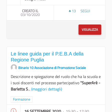
CREATO IL
13
13 SOSTENITORI
SEGUI
03/10/2020
WHEELMAP TELEGR
VISUALIZZA
Le linee guida per il P.E.B.A della
Regione Puglia
Binario 10 Associazione di Promozione Sociale
Descrizione e spiegazione del ruolo che ha la scuola e
i suoi discenti nel processo partecipativo
"SuperArè -
Barletta S
...
(maggiori dettagli)
Filtra i risultati per categoria: Formazione
Formazione
16 SETTEMBRE 2020
· 15:30 - 17:30