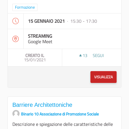
Filtra i risultati per categoria: Formazione
Formazione
15 GENNAIO 2021
· 15:30 - 17:30
STREAMING
Google Meet
CREATO IL
13
13 SOSTENITORI
SEGUI
15/01/2021
OPEN DATA - REPO
VISUALIZZA
Barriere Architettoniche
Binario 10 Associazione di Promozione Sociale
Descrizione e spiegazione delle caratteristiche delle