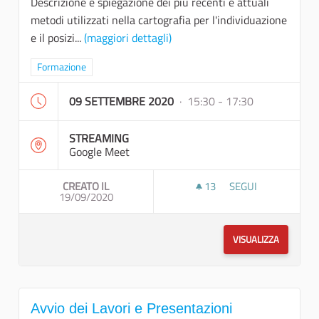
Descrizione e spiegazione dei più recenti e attuali
metodi utilizzati nella cartografia per l'individuazione
e il posizi...
(maggiori dettagli)
Filtra i risultati per categoria: Formazione
Formazione
09 SETTEMBRE 2020
· 15:30 - 17:30
STREAMING
Google Meet
CREATO IL
13
13 SOSTENITORI
SEGUI
19/09/2020
ELEMENTI DI CART
VISUALIZZA
Avvio dei Lavori e Presentazioni