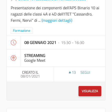
Presentazione dei componenti dell'APS Binario 10 ai
ragazzi delle classi 4A e 4D dell'ITET "Cassandro,
Fermi, Nervi" di ...
(maggiori dettagli)
Filtra i risultati per categoria: Formazione
Formazione
08 GENNAIO 2021
· 15:30 - 16:30
STREAMING
Google Meet
CREATO IL
13
13 SOSTENITORI
SEGUI
08/01/2021
AVVIO DEI LAVORI 
VISUALIZZA