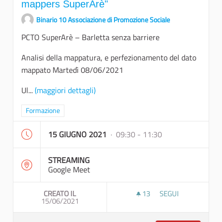
mappers SuperArè"
Binario 10 Associazione di Promozione Sociale
PCTO SuperArè – Barletta senza barriere
Analisi della mappatura, e perfezionamento del dato
mappato Martedì 08/06/2021
Ul
...
(maggiori dettagli)
Filtra i risultati per categoria: Formazione
Formazione
15 GIUGNO 2021
· 09:30 - 11:30
STREAMING
Google Meet
CREATO IL
13
13 SOSTENITORI
SEGUI
15/06/2021
ULTIMO INCONTRO 