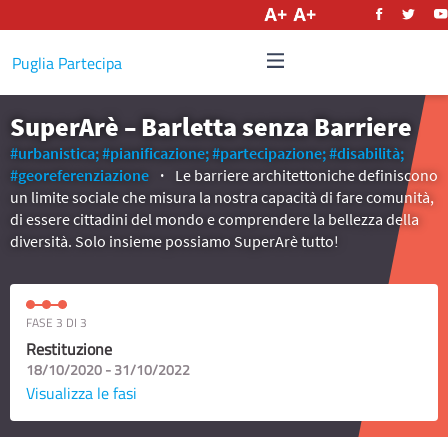
Italiano
Puglia Partecipa
SuperArè – Barletta senza Barriere
#urbanistica;
#pianificazione;
#partecipazione;
#disabilità;
#georeferenziazione
Le barriere architettoniche definiscono
un limite sociale che misura la nostra capacità di fare comunità,
di essere cittadini del mondo e comprendere la bellezza della
diversità. Solo insieme possiamo SuperArè tutto!
FASE 3 DI 3
Restituzione
18/10/2020 - 31/10/2022
Visualizza le fasi