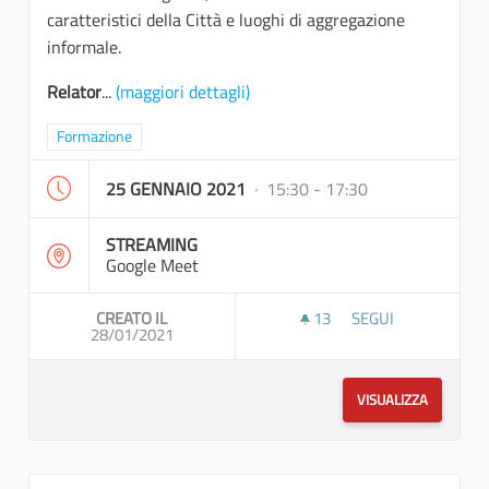
caratteristici della Città e luoghi di aggregazione
informale.
Relator
...
(maggiori dettagli)
Filtra i risultati per categoria: Formazione
Formazione
25 GENNAIO 2021
· 15:30 - 17:30
STREAMING
Google Meet
CREATO IL
13
13 SOSTENITORI
SEGUI
28/01/2021
ANALISI DELLE ESI
VISUALIZZA