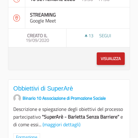
STREAMING
Google Meet
CREATO IL
13
13 SOSTENITORI
SEGUI
19/09/2020
LE LINEE GUIDA PER
VISUALIZZA
Obbiettivi di SuperArè
Binario 10 Associazione di Promozione Sociale
Descrizione e spiegazione degli obiettivi del processo
partecipativo
"SuperArè - Barletta Senza Barriere"
e
di come essi...
(maggiori dettagli)
Filtra i risultati per categoria: Formazione
Formazione