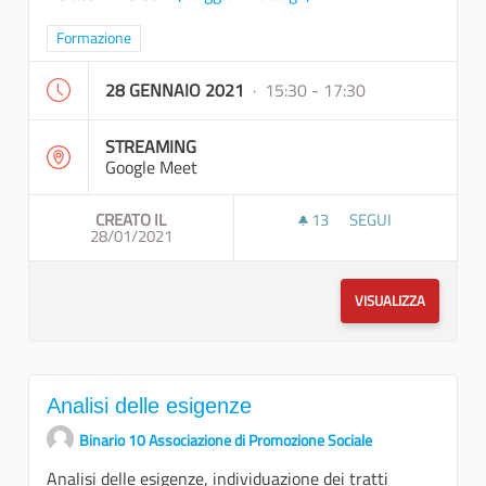
Filtra i risultati per categoria: Formazione
Formazione
28 GENNAIO 2021
· 15:30 - 17:30
STREAMING
Google Meet
CREATO IL
13
13 SOSTENITORI
SEGUI
28/01/2021
TELEGRAM BOT- TE
VISUALIZZA
Analisi delle esigenze
Binario 10 Associazione di Promozione Sociale
Analisi delle esigenze, individuazione dei tratti