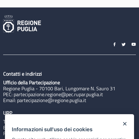
Contatti e indirizzi
Ufficio della Partecipazione
Regione Puglia - 70100 Bari, Lungomare N. Sauro 31
PEC:
partecipazione.regione@pec.rupar.puglia.it
Email:
partecipazione@regione.puglia.it
URP
Tel: 800713939
×
Email:
quiregione@regione.puglia.it
Informazioni sull'uso dei cookies
Rubrica