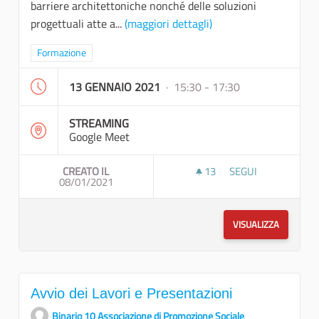
barriere architettoniche nonché delle soluzioni
progettuali atte a...
(maggiori dettagli)
Filtra i risultati per categoria: Formazione
Formazione
13 GENNAIO 2021
· 15:30 - 17:30
STREAMING
Google Meet
CREATO IL
13
13 SOSTENITORI
SEGUI
08/01/2021
BARRIERE ARCHITE
VISUALIZZA
Avvio dei Lavori e Presentazioni
Binario 10 Associazione di Promozione Sociale