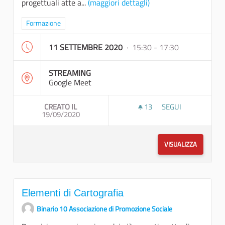
progettuali atte a...
(maggiori dettagli)
Filtra i risultati per categoria: Formazione
Formazione
11 SETTEMBRE 2020
· 15:30 - 17:30
STREAMING
Google Meet
CREATO IL
13
13 SOSTENITORI
SEGUI
19/09/2020
BARRIERE ARCHITE
VISUALIZZA
Elementi di Cartografia
Binario 10 Associazione di Promozione Sociale