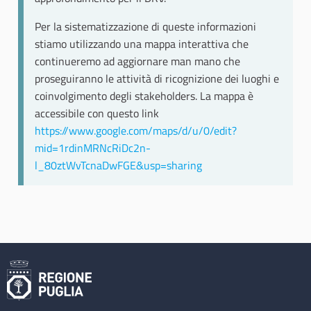
Per la sistematizzazione di queste informazioni
stiamo utilizzando una mappa interattiva che
continueremo ad aggiornare man mano che
proseguiranno le attività di ricognizione dei luoghi e
coinvolgimento degli stakeholders. La mappa è
accessibile con questo link
https://www.google.com/maps/d/u/0/edit?
mid=1rdinMRNcRiDc2n-
l_80ztWvTcnaDwFGE&usp=sharing