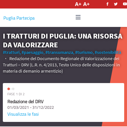
Italiano
Puglia Partecipa
I TRATTURI DI PUGLIA: UNA RISORSA
DA VALORIZZARE
#tratturi,
#paesaggio,
#transumanza,
#turismo,
#sostenibilità
Redazione del Documento Regionale di Valorizzazione dei
Tratturi – DRV (L.R. n. 4/2013, Testo Unico delle disposizioni in
materia di demanio armentizio)
FASE 1 DI 2
Redazione del DRV
01/03/2021 - 31/12/2022
Visualizza le fasi