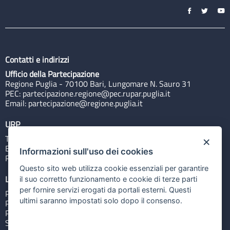
Contatti e indirizzi
Ufficio della Partecipazione
Regione Puglia - 70100 Bari, Lungomare N. Sauro 31
PEC:
partecipazione.regione@pec.rupar.puglia.it
Email:
partecipazione@regione.puglia.it
URP
Tel: 800713939
×
Email:
quiregione@regione.puglia.it
Informazioni sull'uso dei cookies
Rubrica
Questo sito web utilizza cookie essenziali per garantire
Link utili
il suo corretto funzionamento e cookie di terze parti
per fornire servizi erogati da portali esterni. Questi
Portale Istituzionale
ultimi saranno impostati solo dopo il consenso.
PO FESR Puglia 2014-2020
PSR Puglia 2014-2020
Sistema Puglia