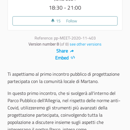
18:30 - 21:00
15
15 followers
Follow
Secondo incontro con la comun
Reference: pp-MEET-2020-11-403
Version number 8
(of 8)
see other versions
Share
Embed
Ti aspettiamo al primo incontro pubblico di progettazione
partecipata con la comunità locale di Martano.
In questo primo incontro, che si svolgerà all'interno del
Parco Pubblico dell'Allegria, nel rispetto delle norme anti-
Covid, utilizzeremo gli strumenti più avanzati della
progettazione partecipata, coinvolgendo tutta la
popolazione a discutere insieme sugli aspetti che
interessano il nostro Parco, inteso come