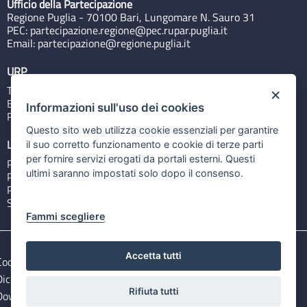
Ufficio della Partecipazione
Regione Puglia - 70100 Bari, Lungomare N. Sauro 31
PEC:
partecipazione.regione@pec.rupar.puglia.it
Email:
partecipazione@regione.puglia.it
URP
Tel: 800713939
×
Email:
quiregione@regione.puglia.it
Informazioni sull'uso dei cookies
Rubrica
Questo sito web utilizza cookie essenziali per garantire
Link utili
il suo corretto funzionamento e cookie di terze parti
per fornire servizi erogati da portali esterni. Questi
Portale Istituzionale
ultimi saranno impostati solo dopo il consenso.
PO FESR Puglia 2014-2020
PSR Puglia 2014-2020
Sistema Puglia
Fammi scegliere
Accetta tutti
Cookie e privacy
Note legali
Dichiarazione di accessibilità
Gestisci i cookies
Rifiuta tutti
Download Open Data files