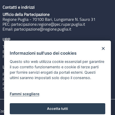
Contatti e indirizzi
Ufficio della Partecipazione
Regione Puglia - 70100 Bari, Lungomare N. Sauro 31
PEC:
partecipazione.regione@pec.rupar.puglia.it
Email:
partecipazione@regione.puglia.it
URP
Tel: 800713939
×
Email:
quiregione@regione.puglia.it
Informazioni sull'uso dei cookies
Rubrica
Questo sito web utilizza cookie essenziali per garantire
Link utili
il suo corretto funzionamento e cookie di terze parti
per fornire servizi erogati da portali esterni. Questi
Portale Istituzionale
ultimi saranno impostati solo dopo il consenso.
PO FESR Puglia 2014-2020
PSR Puglia 2014-2020
Sistema Puglia
Fammi scegliere
Accetta tutti
Cookie e privacy
Note legali