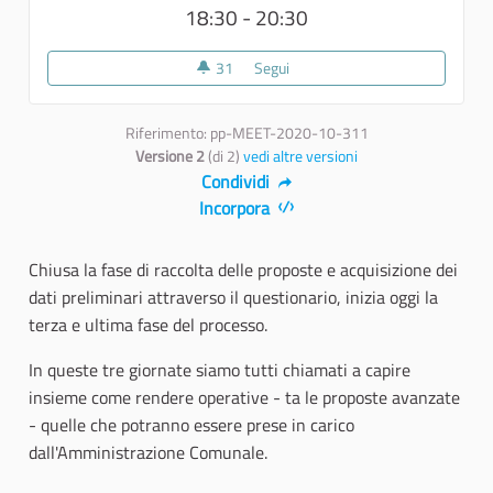
18:30 - 20:30
31
31 sostenitori
Segui
Fase 3 - Progettiamo insieme il 
Riferimento: pp-MEET-2020-10-311
Versione 2
(di 2)
vedi altre versioni
Condividi
Incorpora
Chiusa la fase di raccolta delle proposte e acquisizione dei
dati preliminari attraverso il questionario, inizia oggi la
terza e ultima fase del processo.
In queste tre giornate siamo tutti chiamati a capire
insieme come rendere operative - ta le proposte avanzate
- quelle che potranno essere prese in carico
dall'Amministrazione Comunale.