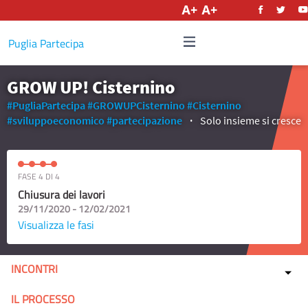
Italiano
Puglia Partecipa
GROW UP! Cisternino
#PugliaPartecipa
#GROWUPCisternino
#Cisternino
#sviluppoeconomico
#partecipazione
Solo insieme si cresce
FASE 4 DI 4
Chiusura dei lavori
29/11/2020 - 12/02/2021
Visualizza le fasi
INCONTRI
IL PROCESSO