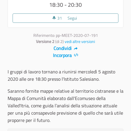
18:30 - 20:30
31
31 sostenitori
Segui
OPEN SPACE TECHNOLOGY - I gru
Riferimento: pp-MEET-2020-07-191
Versione 2
(di 2)
vedi altre versioni
Condividi
Incorpora
I gruppi di lavoro tornano a riunirsi mercoledì 5 agosto
2020 alle ore 18:30 presso l'Istituto Salesiano.
Saranno fornite mappe relative al territorio cistranese e la
Mappa di Comunità elaborato dall'Ecomuseo della
Valled'Itria, come guida l’analisi della situazione attuale
per una più consapevole previsione di quello che sarà utile
proporre per il futuro.