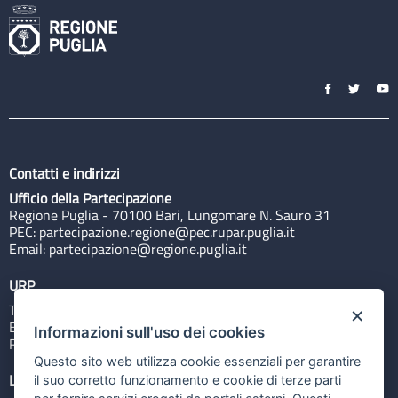
Contatti e indirizzi
Ufficio della Partecipazione
Regione Puglia - 70100 Bari, Lungomare N. Sauro 31
PEC:
partecipazione.regione@pec.rupar.puglia.it
Email:
partecipazione@regione.puglia.it
URP
Tel: 800713939
×
Email:
quiregione@regione.puglia.it
Informazioni sull'uso dei cookies
Rubrica
Questo sito web utilizza cookie essenziali per garantire
Link utili
il suo corretto funzionamento e cookie di terze parti