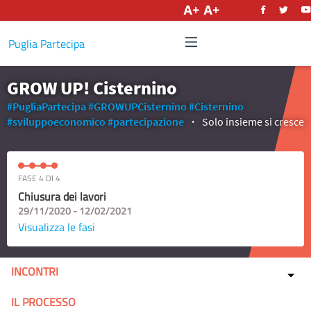
Italiano
Puglia Partecipa
GROW UP! Cisternino
#PugliaPartecipa
#GROWUPCisternino
#Cisternino
#sviluppoeconomico
#partecipazione
Solo insieme si cresce
FASE 4 DI 4
Chiusura dei lavori
29/11/2020 - 12/02/2021
Visualizza le fasi
INCONTRI
IL PROCESSO