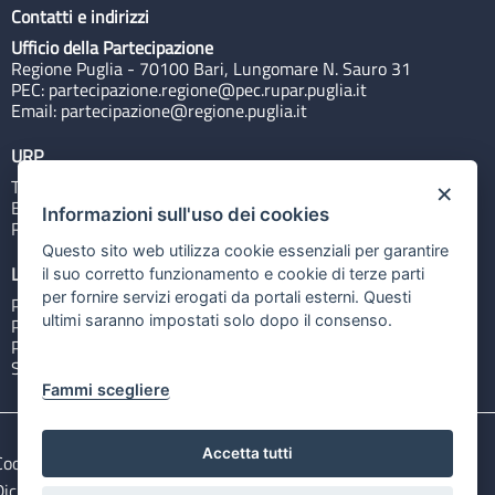
Contatti e indirizzi
Ufficio della Partecipazione
Regione Puglia - 70100 Bari, Lungomare N. Sauro 31
PEC:
partecipazione.regione@pec.rupar.puglia.it
Email:
partecipazione@regione.puglia.it
URP
Tel: 800713939
×
Email:
quiregione@regione.puglia.it
Informazioni sull'uso dei cookies
Rubrica
Questo sito web utilizza cookie essenziali per garantire
Link utili
il suo corretto funzionamento e cookie di terze parti
per fornire servizi erogati da portali esterni. Questi
Portale Istituzionale
ultimi saranno impostati solo dopo il consenso.
PO FESR Puglia 2014-2020
PSR Puglia 2014-2020
Sistema Puglia
Fammi scegliere
Accetta tutti
Cookie e privacy
Note legali
Dichiarazione di accessibilità
Gestisci i cookies