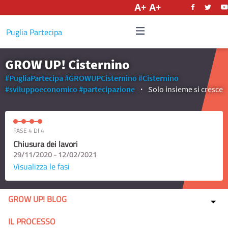
Italiano
Puglia Partecipa
GROW UP! Cisternino
#PugliaPartecipa
#GROWUPCisternino
#Cisternino
#sviluppoeconomico
#partecipazione
Solo insieme si cresce
FASE 4 DI 4
Chiusura dei lavori
29/11/2020 - 12/02/2021
Visualizza le fasi
GROW UP! BLOG
IL PROCESSO