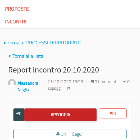
PROPOSTE
INCONTRI
Torna a "PROCESSI TERRITORIALI"
Torna alla lista
Report incontro 20.10.2020
21/10/2020 15:25
0 Commenti
0
Alessandra
appoggi
Neglia
Report
0
0
APPOGGIA
REPORT INCONTRO 20.10.2020
31
31 sostenitori
Segui
Report incontro 20.10.2020