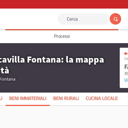
Cerca
Processi
cavilla Fontana: la mappa
FA
F
ità
3
a Fontana
Vi
I
BENI IMMATERIALI
BENI RURALI
CUCINA LOCALE