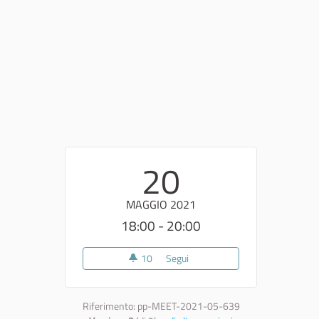
20
MAGGIO 2021
18:00 - 20:00
10
10 sostenitori
Segui
Visione film "Acqua Reale"
Riferimento: pp-MEET-2021-05-639