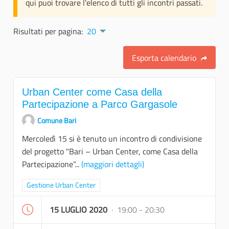
qui puoi trovare l'elenco di tutti gli incontri passati.
Risultati per pagina:
20
Esporta calendario
Urban Center come Casa della
Partecipazione a Parco Gargasole
Comune Bari
Mercoledì 15 si è tenuto un incontro di condivisione
del progetto "Bari – Urban Center, come Casa della
Partecipazione”...
(maggiori dettagli)
Filtra i risultati per categoria: Gestione Urban Center
Gestione Urban Center
15 LUGLIO 2020
· 19:00 - 20:30