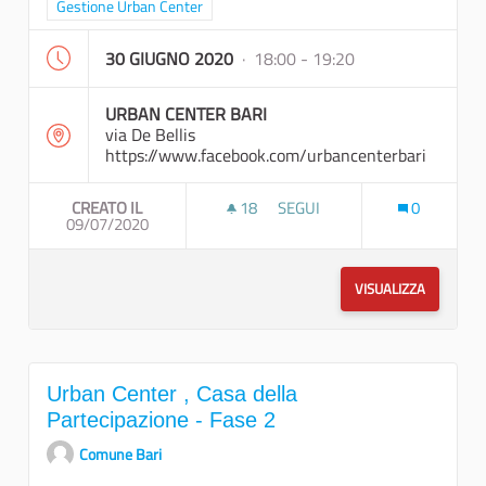
Filtra i risultati per categoria: Gestione Urban Center
Gestione Urban Center
30 GIUGNO 2020
· 18:00 - 19:20
URBAN CENTER BARI
via De Bellis
https://www.facebook.com/urbancenterbari
CREATO IL
18
18 SOSTENITORI
SEGUI
0
09/07/2020
INCONTRO CON GLI URBAN CE
VISUALIZZA
Urban Center , Casa della
Partecipazione - Fase 2
Comune Bari