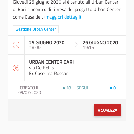
Giovedì 25 giugno 2020 si è tenuto all’Urban Center
di Bari l’incontro di ripresa del progetto Urban Center
come Casa de...
(maggiori dettagli)
Filtra i risultati per categoria: Gestione Urban Center
Gestione Urban Center
25 GIUGNO 2020
26 GIUGNO 2020
18:00
19:15
URBAN CENTER BARI
via De Bellis
Ex Caserma Rossani
CREATO IL
18
18 SOSTENITORI
SEGUI
0
09/07/2020
URBAN CENTER , CASA DELLA 
VISUALIZZA