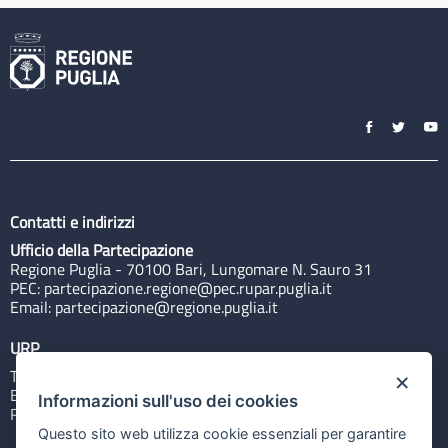
Contatti e indirizzi
Ufficio della Partecipazione
Regione Puglia - 70100 Bari, Lungomare N. Sauro 31
PEC:
partecipazione.regione@pec.rupar.puglia.it
Email:
partecipazione@regione.puglia.it
URP
Tel: 800713939
×
Email:
quiregione@regione.puglia.it
Informazioni sull'uso dei cookies
Rubrica
Questo sito web utilizza cookie essenziali per garantire