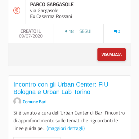
PARCO GARGASOLE
via Gargasole
Ex Caserma Rossani
CREATO IL
18
18 SOSTENITORI
SEGUI
0
09/07/2020
URBAN CENTER COME CASA D
VISUALIZZA
Incontro con gli Urban Center: FIU
Bologna e Urban Lab Torino
Comune Bari
Si è tenuto a cura dell’Urban Center di Bari l’incontro
di approfondimento sulle tematiche riguardanti le
linee guida pe...
(maggiori dettagli)