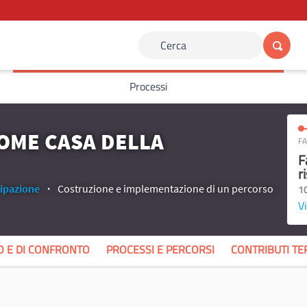
Cerca
Processi
COME CASA DELLA
FA
F
r
ipazione
Costruzione e implementazione di un percorso
1
Vi
TO E DI CONFRONTO
PROCESSI E PERCORSI
CONTRIBUTI TE