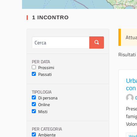
1 INCONTRO
Attua
Risultati
PER DATA
Prossimi
Passati
Urba
con 
TIPOLOGIA
Di persona
Online
Prese
Misti
famig
Volon
PER CATEGORIA
Ambiente
Filt
Wor