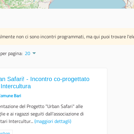
lmente non ci sono incontri programmati, ma qui puoi trovare l'elenc
 per pagina:
20
n Safari! - Incontro co-progettato
Intercultura
Comune Bari
ntazione del Progetto "Urban Safari" alle
lie e ai ragazzi seguiti dall'associazione di
tari Intercultur...
(maggiori dettagli)
ra i risultati per categoria: Workshop
kshop