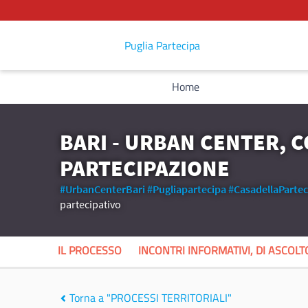
Puglia Partecipa
Home
BARI - URBAN CENTER, 
PARTECIPAZIONE
#UrbanCenterBari
#Pugliapartecipa
#CasadellaPartec
partecipativo
IL PROCESSO
INCONTRI INFORMATIVI, DI ASCOL
Torna a "PROCESSI TERRITORIALI"