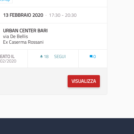
13 FEBBRAIO 2020
· 17:30 - 20:30
URBAN CENTER BARI
via De Bellis
Ex Caserma Rossani
EATO IL
18
18 SOSTENITORI
SEGUI
0
/02/2020
URBAN SAFARI! - INCONTRO CO-PROGET
VISUALIZZA