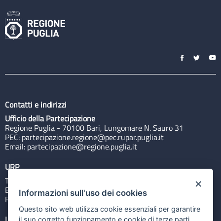
Contatti e indirizzi
Ufficio della Partecipazione
Regione Puglia - 70100 Bari, Lungomare N. Sauro 31
PEC:
partecipazione.regione@pec.rupar.puglia.it
Email:
partecipazione@regione.puglia.it
URP
Tel: 800713939
×
Email:
quiregione@regione.puglia.it
Informazioni sull'uso dei cookies
Rubrica
Questo sito web utilizza cookie essenziali per garantire
Link utili
il suo corretto funzionamento e cookie di terze parti