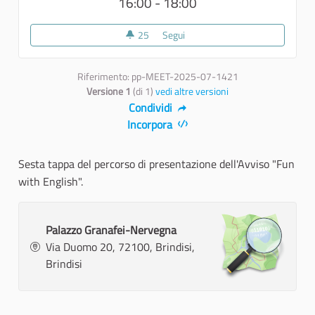
16:00 - 18:00
25
25 sostenitori
Segui
6 - Brindisi
Riferimento: pp-MEET-2025-07-1421
Versione 1
(di 1)
vedi altre versioni
Condividi
Incorpora
Sesta tappa del percorso di presentazione dell'Avviso "Fun
with English".
Palazzo Granafei-Nervegna
Via Duomo 20, 72100, Brindisi,
Brindisi