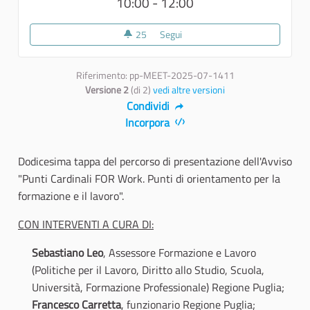
10:00 - 12:00
25
25 sostenitori
Segui
12 - Zollino
Riferimento: pp-MEET-2025-07-1411
Versione 2
(di 2)
vedi altre versioni
Condividi
Incorpora
Dodicesima tappa del percorso di presentazione dell'Avviso
"Punti Cardinali FOR Work. Punti di orientamento per la
formazione e il lavoro".
CON INTERVENTI A CURA DI:
Sebastiano Leo
, Assessore Formazione e Lavoro
(Politiche per il Lavoro, Diritto allo Studio, Scuola,
Università, Formazione Professionale) Regione Puglia;
Francesco Carretta
, funzionario Regione Puglia;