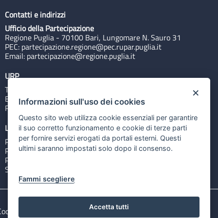
Contatti e indirizzi
Ufficio della Partecipazione
Regione Puglia - 70100 Bari, Lungomare N. Sauro 31
PEC:
partecipazione.regione@pec.rupar.puglia.it
Email:
partecipazione@regione.puglia.it
URP
Tel: 800713939
×
Email:
quiregione@regione.puglia.it
Informazioni sull'uso dei cookies
Rubrica
Questo sito web utilizza cookie essenziali per garantire
Link utili
il suo corretto funzionamento e cookie di terze parti
per fornire servizi erogati da portali esterni. Questi
Portale Istituzionale
ultimi saranno impostati solo dopo il consenso.
PO FESR Puglia 2014-2020
PSR Puglia 2014-2020
Sistema Puglia
Fammi scegliere
Accetta tutti
Cookie e privacy
Note legali