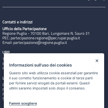
Contatti e indirizzi
Ufficio della Partecipazione
Regione Puglia - 70100 Bari, Lungomare N. Sauro 31
PEC:
partecipazione.regione@pec.rupar.puglia.it
Email:
partecipazione@regione.puglia.it
URP
Tel: 800713939
×
Email:
quiregione@regione.puglia.it
Informazioni sull'uso dei cookies
Rubrica
Questo sito web utilizza cookie essenziali per garantire
Link utili
il suo corretto funzionamento e cookie di terze parti
per fornire servizi erogati da portali esterni. Questi
Portale Istituzionale
ultimi saranno impostati solo dopo il consenso.
PO FESR Puglia 2014-2020
PSR Puglia 2014-2020
Sistema Puglia
Fammi scegliere