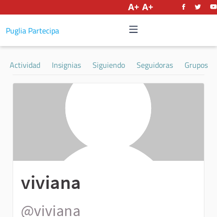
Castellano
Puglia Partecipa
Actividad
Insignias
Siguiendo
Seguidoras
Grupos
viviana
@viviana