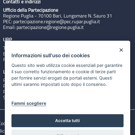
Contatti e indirizzi
Ufficio della Partecipazione
Regione Puglia - 70100 Bari, Lungomare N. Sauro 31
PEC:
partecipazione.regione@pec.rupar.puglia.it
Email:
partecipazione@regione.puglia.it
URP
Tel: 800713939
×
Email:
quiregione@regione.puglia.it
Informazioni sull'uso dei cookies
Rubrica
Questo sito web utilizza cookie essenziali per garantire
Link utili
il suo corretto funzionamento e cookie di terze parti
per fornire servizi erogati da portali esterni. Questi
Portale Istituzionale
ultimi saranno impostati solo dopo il consenso.
PO FESR Puglia 2014-2020
PSR Puglia 2014-2020
Sistema Puglia
Fammi scegliere
Accetta tutti
Cookie e privacy
Note legali
Dichiarazione di accessibilità
Gestisci i cookies