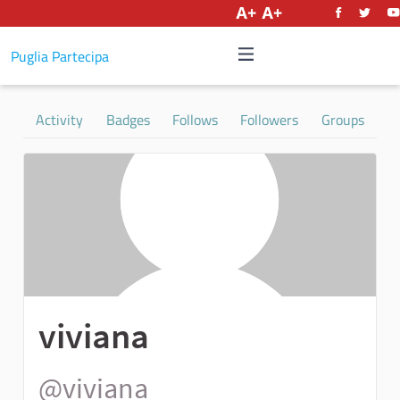
English
Puglia Partecipa
Activity
Badges
Follows
Followers
Groups
viviana
@viviana