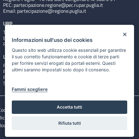
PEC:
partecipazione.regione@pec.rupar.puglia.it
Email:
partecipazione@regione.puglia.it
URP
Tel: 800713939
×
Email:
quiregione@regione.puglia.it
Informazioni sull'uso dei cookies
Rubrica
Questo sito web utilizza cookie essenziali per garantire
Link utili
il suo corretto funzionamento e cookie di terze parti
per fornire servizi erogati da portali esterni. Questi
Portale Istituzionale
ultimi saranno impostati solo dopo il consenso.
PO FESR Puglia 2014-2020
PSR Puglia 2014-2020
Sistema Puglia
Fammi scegliere
Accetta tutti
Cookie e privacy
Note legali
Dichiarazione di accessibilità
Gestisci i cookies
Rifiuta tutti
Download Open Data files